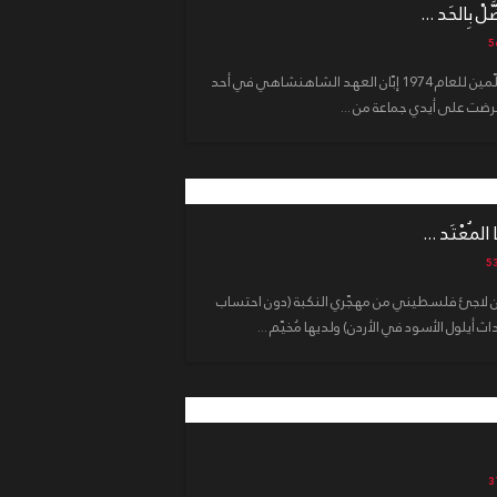
َّلْ بِالحَد ...
فقد ذكر كتاب اللغة الفارسية لدور المُعلّمين للعام 1974 إبّان العهد الشاهنشاهي في أحد
قرضت على أيدي جماعة من ...
َا المُعْتَد ...
لاجئ فلسطيني من مهجّري النكبة (دون احتساب