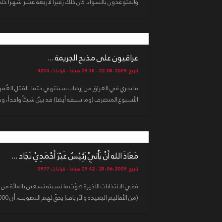
والمُتوَعَّدُون بالسّواء. كان ذلك زفيرا لأربعة عشر شهراً خلت
عراقيون على مذبح الجريمة ...
تاريخ: 2009-08-22 - 09:38 صباحاً - قراءات: 4234
ما يجري في العراق من إرهاب سينتهي حتما. القتل العُم
الأسبوع المنصرف (وما سبقه أيضا) قد بيّن شيئاً واحداً، وهو
مَعَاذَ الله أَنْ يَأْتِيْ رَئِيْسٌ غَيْرَ أَحْمَدِيْ نَجَاد ...
تاريخ: 2009-06-25 - 09:42 صباحاً - قراءات: 3977
ففي الانتخابات الأخيرة صوّت ما نسبته تسعين بالمائة م
(من الأقاليم البعيدة والأرياف) يحقّ لهم التصويت، أي 22500000 ناخب. وق...