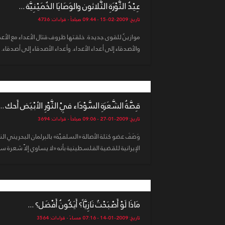
عِيْدُ الثَّوْرَةِ الثَّلاثون والوَصَايَا الخُمَيْنِيَّة ...
تاريخ: 2009-02-15 - 09:44 صباحاً - قراءات: 4736
موازينٌ للقوى جديدة. خلقتها ظروف قتال الأعداء مع الأعداء
والأصدقاء إلى أعداء الأعداء. وأعداء الأصدقاء إلى أصدقاء. وم
قِصَّةُ الشَّعَرَةِ السَّوْدَاء فِيْ الثَّوْرِ الأبْيَض أَحك ...
تاريخ: 2009-01-27 - 09:06 صباحاً - قراءات: 3694
وَصَفَ عضو كتلة الأصالة «السلفيّة» بالبرلمان البحريني ا
الإيرانية للقضية الفلسطينية بأنه «لا يساوي إلاّ شعرة سو
مَاذَا لَوْ أَصْبَحْتُ نَازِيَّاً؟ أَيَكُونُ أَفْضَل؟ ...
تاريخ: 2009-01-14 - 07:16 مساءً - قراءات: 3564