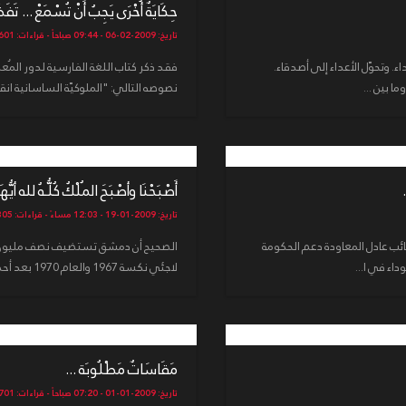
حِكَايَةٌ أُخْرَى يَجِبُ أَنْ تُسْمَعْ ... تَفَض
تاريخ: 2009-02-06 - 09:44 صباحاً - قراءات: 5601
. وتحوّل الأعداء إلى أصدقاء.
ا بين ...
نصوصه التالي: "الملوكيّة الساسانية ان
أَصْبَحْنَا وأصْبَحَ المُلْكُ كُلُّـهُ لله أيُّه
تاريخ: 2009-01-19 - 12:03 مساءً - قراءات: 5305
لنائب عادل المعاودة دعم الحكومة
الصحيح أن دمشق تستضيف نصف مليون 
داء في ا...
لاجئي نكسة 1967 والعام 1970 بعد أحداث أيلول الأسود في الأردن) ولديها مُخيّم ...
مَقَاسَاتٌ مَطْلُوبَة ...
تاريخ: 2009-01-01 - 07:20 صباحاً - قراءات: 3701