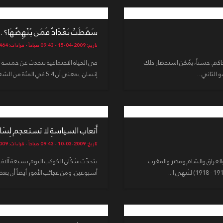
سَقَطَتْ بَغْدَادُ فَمَن يُنْهِضُهَا؟ ..
تاريخ: 2009-04-15 - 09:43 صباحاً - قراءات: 4464
حاكم. حسناً، يُمكن استحضار ذلك
في الحياة الاجتماعية نتحدث عن خمسة 
إنسان. بمعنى أن 5.4 في المئة من الشعب العراقي هم أيتام. تعاظمت أعدادهم بع...
أَتعاب السياسةِ لا تستعجم لِسَانَ 
تاريخ: 2009-03-10 - 09:43 صباحاً - قراءات: 4009
العراق والشام ومصر والمغرب
يتحدّث سُكّان الكوكب اليوم بسبعة آلاف
أسبوعين. ومن عجائب الأمور أيضاً أن بع