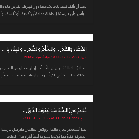
يجب أن يألف كيف ينام بشمعة دون كهرباء. يقرص جلده الب
اليأس. وأن لا يستقلّ حافلة مخافة أن تُقصف أو تُنسَف. وأ
القَضَاءُ والقَدَر .. والسَّأْمُ والضَّجَر .. والبِنَاءُ بِا ...
تاريخ: 2008-12-17 - 10:44 صباحاً - قراءات: 4940
قد لا يُدرك الكثيرون أن ما تُحقّقه إيران بمقاييس التنمية
مضاعفة. لماذا؟ لأنها لم تُنجز في أوقات تنمية مفتوحة أ
كَلامٌ فِيْ السِّيَاسَةِ وَمَوْتِ الدّوَل ...
تاريخ: 2008-11-27 - 08:39 مساءً - قراءات: 4499
هنا أستحضر عبارة قالها الروائي العالمي جابرييل غارسيا 
المعركة، تقدّمها مُرتبط بسرعة أبطأ أفرادها". العالم ا...