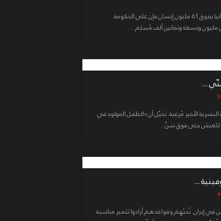
وإذا ما عَلِمنا أن تعداد السّكان في بريطانيا يفوق 61 مليون إنسان فإن على الحكومة
مليون وتسعة وثمانين ألف مُسلِم ...
ّي ...
 البشرية الأخير مُرعِبة. تخيّل أن «الطفل المولود في
ة للعيش حتى فوق سنّ ...
ينية ...
 في إيران. نُخبُهم وقواعدهم أرادوا تثمير مناسبة