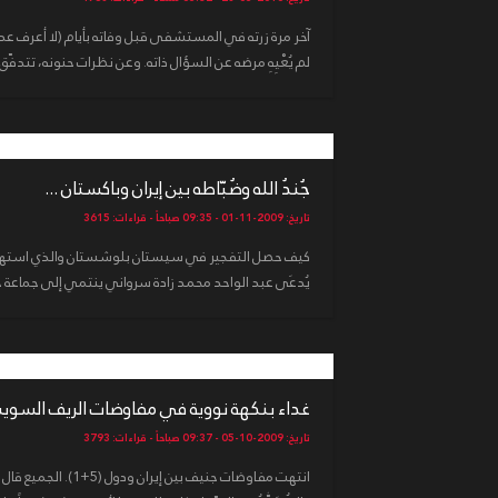
آخر مرة زرته في المستشفى قبل وفاته بأيام (لا أعرف عد
لم يُعْيِهِ مرضه عن السؤال ذاته. وعن نظرات حنونه، تتدفّ
جُندُ الله وضُبّاطه بين إيران وباكستان ...
تاريخ: 2009-11-01 - 09:35 صباحاً - قراءات: 3615
كيف حصل التفجير في سيستان بلوشستان والذي استهدف ا
يُدعَى عبد الواحد محمد زادة سرواني ينتمي إلى جماعة جند 
غداء بنكهة نووية في مفاوضات الريف السويس
تاريخ: 2009-10-05 - 09:37 صباحاً - قراءات: 3793
انتهت مفاوضات جنيف بين إيرا