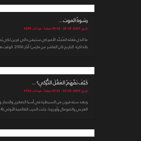
رشوةُ الموت ...
تاريخ: 2009-05-28 - 09:42 صباحاً - قراءات: 4299
ما الذي فَعَله المُجنّد الأميركي ستيفن دالي غرين لكي يُ
بالذاكرة. التاريخ كان العاشر من مارس/ آذار 2006. الوقت هو الثاني...
كَيْفَ نَفْهَمُ العَقْلَ التُّرْكِي؟ ...
تاريخ: 2009-03-30 - 09:43 صباحاً - قراءات: 4736
وبعد ستة قرون من السيطرة في آسيا الصغرى والحجاز و
العربي والصومال وأوروبا، جاءت الحرب العالمية الأولى (1914 - 1918) لتُنهي ا...