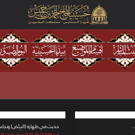
.
حديث في طهارة (البِيْض) ونجاسة (
تاريخ: 2009-12-05 - 10:37 مساءً - قراءات: 4138