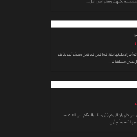
تيبّسة لكنهم وقعوا في أقلّ ...
َ ...
 أم زاد طينها بلة. فما قيل قد قيل مُعمّداً حديثاً قد
ل على مسافة لا ...
 في طهران اليوم جَرَى مثله بالتمّام في العاصمة
يها مُسبقاً مِنْ قِ...