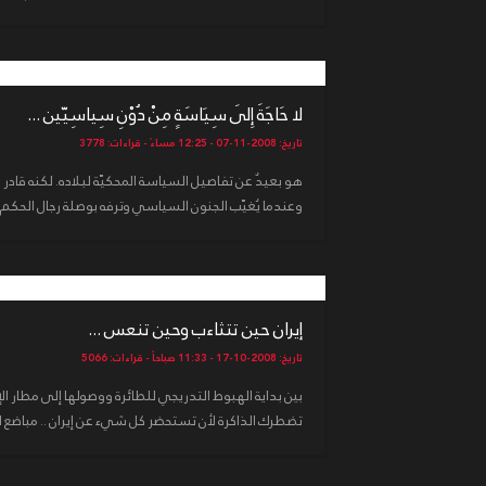
لا حَاجَةَ إِلَى سِيَاسَةٍ مِنْ دُوْنِ سِياسِيّين ...
تاريخ: 2008-11-07 - 12:25 مساءً - قراءات: 3778
هو بعيدٌ عن تفاصيل السياسة المحكيّة لبلاده. لكنه قادر ع
وعندما يُغيّب الجنون السياسي وترفه بوصلة رجال الحكم
إيران حين تتثاءب وحين تنعس ...
تاريخ: 2008-10-17 - 11:33 صباحاً - قراءات: 5066
تضطرك الذاكرة لأن تستحضر كل شيء عن إيران .. مباضع الثو