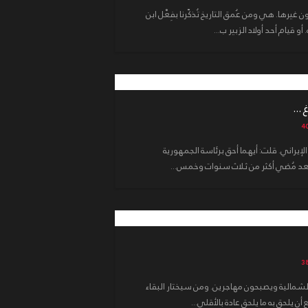
ن غيرها. هي ومن عُمق التاريخ تُذكّرنا بفِعْل ابن
يام أحد أولاد الزبير ب...
 ...
الإيراني. قلت: أيهما أحق برئاسة الجمهورية
بعد مُضي أكثر من ثلاث سنوات وخمس...
الشمالية ويصبحون مهاجرين. ومن سيختار البقاء
ن يلحق به ما يلحق عادة بالأقلي...