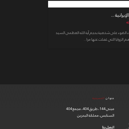
يرانية ...
إلقاء الضوء على شخصية بحجم آية الله العظمى السيد
الزوايا التي غفلت عنها مرا...
عنوان
الحسينية
مبنى 144، طريق 404، مجمع 404
السنابس، مملكة البحرين
اتصل بنا
الس