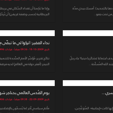
دها بالتحديد). أمسك بيدي مدّة.
ق من تحت جفو...
البريطانية (حسب وصفة غريفن) أن تُرحّل 
نداء الفقير: اتركوا لي ما تبقّى مِن
تاريخ: 2009-10-18 - 09:36 صباحاً - قراءات: 3496
جتماعا عشائريا دينيا؟ جاء رجلٌ
نتائج تقرير مُؤشّر الأمم المتّحدة للتنمية
الله المُسلّحة ...
النيجر (أفقر دولة في العالم) لديه فرص
ري ...
يوم القُدس العالمي بحناجر شوف
تاريخ: 2009-09-22 - 09:38 صباحاً - قراءات: 4406
ن ودول (5+1). الجميع قال إنها كانت «إيجابية». المُتوَعِّدِين،
مأتم سياسي آخر لما يُسمّون بالإصلاحيين