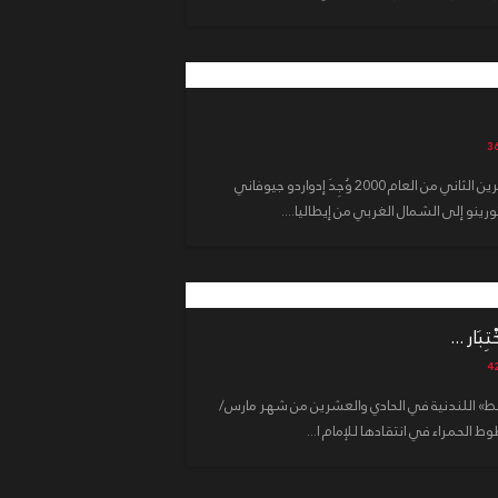
في الخامس عشر من شهر نوفمبر/ تشرين الثاني من العام 2000 وُجِدَ إدواردو جيوفاني
ينو إلى الشمال الغربي من إيطاليا....
تِبَار ...
سط» اللندنية في الحادي والعشرين من شهر مارس/