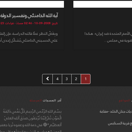
آية الله الخامنئي وتفسير الدولة الإ
تاريخ: 2008-09-10 - 02:46 مساءً - قراءات: 4323
الأمم المتحدة ضد إيران». هكذا
وبِغَضّ النظر عمّا قالته الدراسة، فإن 
لعضوية في مجلس ...
علي الحسيني الخامنئي يُشكّل إحدى أهم 
4
3
2
1
المواقع
آخر المسجات
المرسلة
ات جنان الخلد -مقابة
بِسْمِ اللهِ الرَّحْمنِ الرَّحِيمِ كُلُّ نَفْسٍ ذَائِقَةُ
الْمَوْتِ ثُمَّ إِلَيْنَا تُرْجَعُونَ صدَقَ آلله العليٌ
 قرية السنابس
آلعظيْم *🔴 في ذمة الله وعفوه ثُريا جعفر
الموت * ▪ مراسم التشييع لاحقاً ▪ مكان مج