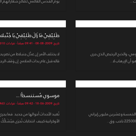
 ...
يوم القدس العالمي لصالح شعاراتهم المُ
طَلِيْقِيْ مَا زَالَ طَلِيْقِيْ يَا جُنْبلاط
تاريخ: 2009-08-08 - 09:41 صباحاً - قراءات: 3610
ومي، والذبح الرخيص الذي جرى
لا يختلف الأمر إن عدّل جنبلاط من تصريحاته
 أن الإرهاب لا...
قاله قبل عام بذات الملامح. إن وَقَفَ الرج
موسوي مُستنسخاً! ...
تاريخ: 2009-06-18 - 09:42 صباحاً - قراءات: 4463
ن الخمسة وعشرين مليون إيراني
تُعيد الأحداث أحوالها من جديد. فما يجري
الأوكرانية كييف. انتخابات تُجرَى فيُشَكَّكُ ف