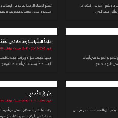
رد. ويضع رأسه بين ركبتيه من
تصلُح الدلالة الرابعة لمزيد من الإطناب دو
ن يأكل علف الحي...
مسعود، عندما ضرب أحدهم بفردة خفه. أو ق
مَزْحَةُ السِّيَاسَةِ رَصَاصَة في الصُّدْغ
تاريخ: 2008-12-02 - 10:41 مساءً - قراءات: 4018
 والتطوير الدولية هي أرقام
حينها طرحتُ سؤالاً وتركتُ إجابته للناخب 
و في ظروف طبيع...
الإسلامية؟ رفسنجاني أم نجاد؟ اليوم و
طَرِيْقُ الدُّمُوْع ...
تاريخ: 2008-11-21 - 09:47 مساءً - قراءات: 3874
ماركيز: "إن الإنسانية كالجيوش في
وعندها يُطرد السكّان البيض من أميركا 
منهم على الأرض المنهوبة عليه أن يتوقع أ