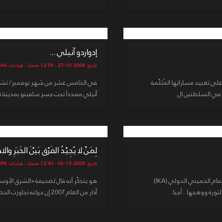
إدواردو آنيلي ...
تاريخ: 2008-10-27 - 12:58 مساءً - قراءات: 3646
لى تعبيد مساراتها المُثلّمة.
 في السلطتين ال...
آنيلي ممدداً تحت جسر سافينو بمدينة تور
لِمَنْ لا يُجِيْدُ الفَرْق بَيْنَ الخَبَرِ والاخْ
تاريخ: 2008-10-06 - 12:43 مساءً - قراءات: 4298
بين بداية الهبوط التدريجي للطائرة ووصولها إلى مطار الإمام الخميني الدولي (IKA)
هو يتذكّر أنه قال لصحيفة «الشرق الأو
رة ووهجها .. أجيا...
آذار من العام 2007 إن حركته تجاوزت الخطوط الحمراء في انتقادها للإمام ا...