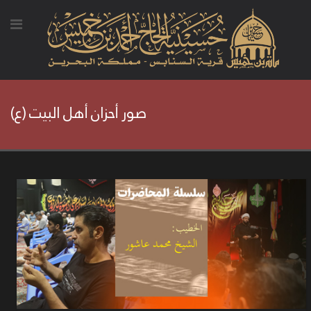
صور أحزان أهل البيت (ع)