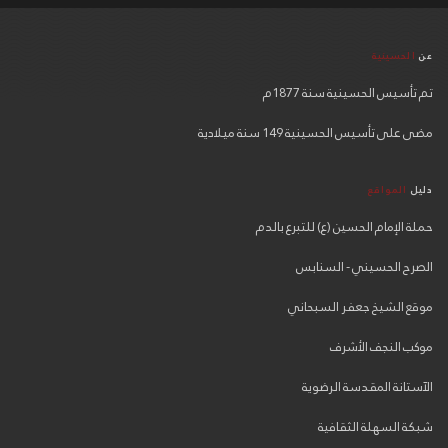
عن
الحسينية
تم تأسيس الحسينية سنة 1877م
مضى على تأسيس الحسينية 149 سنة ميلادية
دليل
المواقع
حملة الإمام الحسين (ع) للتبرع بالدم
الصرح الحسيني - السنابس
موقع الشيخ جعفر السبحاني
موكب النجف الأشرف
الآستانة المقدسة الرضوية
شبكة السهلة الثقافية