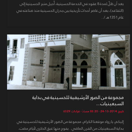
بعد أن ظلَّ لمدة 8 عقود في الخدمة الحسينية، أُحيل منبر الحسينية إلى
(التقاعد)، بعد أن عاصر أحداث تأريخية بين جدران الحسينية منذ صناعته في
عام 1351هـ /...
مجموعة من الصور الأرشيفية للحسينية في بداية
السبعينيات ...
تاريخ: 2014-10-24 - 03:20 مساءً - قراءات: 6329
إليكم، يا رواد موقعنا الكرام، مجموعة من الصور الأرشيفية للحسينية في
بداية السبعينيات من القرن الماضي .. يفوح منها عبق الذكرى لأيام مضت،