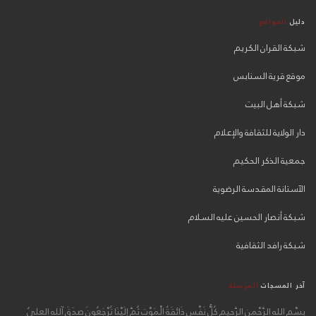
دليل
المواقع
شبكة القران الكريم
موقع قرية السنابس
شبكة أهل البيت
دار الولاية للثقافة والإعلام
جمعية الذكر الحكيم
الآستانة المقدسة الرضوية
شبكة أنصار الحسين عليه السلام
شبكة رافد الثقافية
آخر المسجات
المرسلة
بِسْمِ اللهِ الرَّحْمنِ الرَّحِيمِ كُلُّ نَفْسٍ ذَائِقَةُ الْمَوْتِ ثُمَّ إِلَيْنَا تُرْجَعُونَ صدَقَ آلله العليٌ