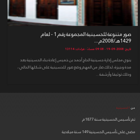
صور متنوعة للحسينية المجموعة رقم 1 - لعام
1429هـ/2008م ...
تاريخ: 2008-09-19 - 09:08 مساءً - قراءات: 13114
ينوي مجلس إدارة حسينية الحاج أحمد بن خميس إعادة بناء الحسينية بعد
مدة وجيزة، لذلك صار من المهم وضع صور للحسينية على شكلها الحالي ،
وذلك توثيقا وأرشفة ...
عن
الحسينية
تم تأسيس الحسينية سنة 1877م
مضى على تأسيس الحسينية 149 سنة ميلادية