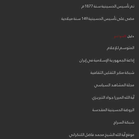
تم تأسيس الحسينية سنة 1877م
مضى على تأسيس الحسينية 149 سنة ميلادية
دليل
المواقع
المتوسم للإعلام
إذاعة الجمهورية الإسلامية في إيران
شبكة منابر الثقلين الثقافية
مجلة المشاهد السياسي
آية الله الميرزا جـواد التبريـزي
الروضة الحسينية المقدسة
شبكة السراج
موقع آية الله الشيخ محمد فاضل اللنكراني