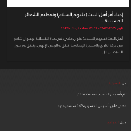
إحياء أمر أهل البيت (عليهم السلام) وتعظيم الشعائر
الحسينية ...
تاريخ: 2005-09-07 - 03:03 مساءً - قراءات: 15426
أهل البيت (عليهم السلام) عنوان مضيء في حياة الإنسانية، وعنوان شامخ
في حركة التاريخ والمسيرة الإسلامية، نطق به الوحي الإلهي، ونطق به رسول
الله (صلى الل...
عن
الحسينية
تم تأسيس الحسينية سنة 1877م
مضى على تأسيس الحسينية 149 سنة ميلادية
دليل
المواقع