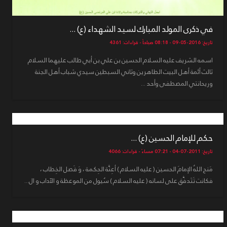
في ذكرى المولد المبارك لسيد الشهداء (ع) ...
تاريخ: 2016-05-09 - 08:18 صباحاً - قراءات: 4361
اسمه الشريف عليه السلام الحسين بن علي بن أبي طالب عليهما السلام
ثالث أئمة أهل البيت الطاهرين وثاني السبطين سيدي شباب أهل الجنة
وريحانتي المصطفى وأحد ...
حكم للإمام الحسين (ع) ...
تاريخ: 2011-07-04 - 07:21 مساءً - قراءات: 4066
مَنح اللهُ الإمامَ الحسين ( عليه السلام ) أعِنَّة الحِكمة ، وَ فَصل الخِطاب ،
فكانت تَتَدفَّق على لسانه ( عليه السلام ) سُيول من الموعظة و الآداب و ال...