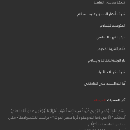
شبكة جدعلي القافية
شبكة أنصار الحسين عليه السلام
المتوسم للإعلام
مركز العهد الثقافي
مأتم القرية القديم
دار الولاية للثقافة والإعلام
شبكة كربلاء للأنباء
آية الله السيد علي الخامنائي
آخر المسجات
المرسلة
بِسْمِ اللهِ الرَّحْمنِ الرَّحِيمِ كُلُّ نَفْسٍ ذَائِقَةُ الْمَوْتِ ثُمَّ إِلَيْنَا تُرْجَعُونَ صدَقَ آلله العليٌ
آلعظيْم *🔴 في ذمة الله وعفوه ثُريا جعفر الموت * ▪ مراسم التشييع لاحقاً ▪ مكان
مجالس الفاتحة لاحقاً *إِنَّا لِ