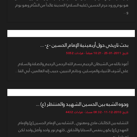
هو يوم ورود حرم الحسين (عليه السلام) المدينة عائداً من الشّام وهو يوم
و...
بحث تاريخي حول أربعينية الإمام الحسين -ع- ...
تاريخ: 2011-01-25 - 10:21 صباحاً - قراءات: 5052
أعوذ بالله من الشيطان الرجيم بسم الله الرحمن الرحيم والصلاة والسلام
على أشرف الأنبياء والمرسلين، وخاتم النبيين، حبيب إله العالمين، أبي القا...
وجوه الشبه بين الحسين الشهيد والمنتظر (ع) ...
تاريخ: 2010-12-11 - 08:32 مساءً - قراءات: 4432
التشابه بين الكائنات مادي ومعنوي , التشابه بين الإمام الحسين [ع] والإمام
المهدي [ع] يكون بنفس السجايا والأخلاق , كلهم نور واحد وأصل واحد لكن
لعوامل زم...