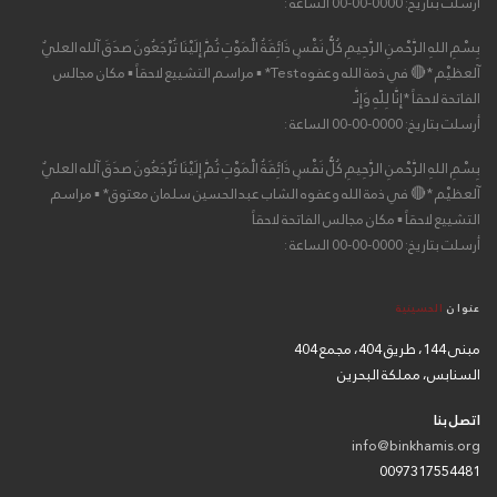
أرسلت بتاريخ: 0000-00-00 الساعة :
بِسْمِ اللهِ الرَّحْمنِ الرَّحِيمِ كُلُّ نَفْسٍ ذَائِقَةُ الْمَوْتِ ثُمَّ إِلَيْنَا تُرْجَعُونَ صدَقَ آلله العليٌ
آلعظيْم *🔴 في ذمة الله وعفوه Test* ▪ مراسم التشييع لاحقاً ▪ مكان مجالس
الفاتحة لاحقاً *إِنَّا لِلّهِ وَإِنَّـ
أرسلت بتاريخ: 0000-00-00 الساعة :
بِسْمِ اللهِ الرَّحْمنِ الرَّحِيمِ كُلُّ نَفْسٍ ذَائِقَةُ الْمَوْتِ ثُمَّ إِلَيْنَا تُرْجَعُونَ صدَقَ آلله العليٌ
آلعظيْم *🔴 في ذمة الله وعفوه الشاب عبدالحسين سلمان معتوق* ▪ مراسم
التشييع لاحقاً ▪ مكان مجالس الفاتحة لاحقاً
أرسلت بتاريخ: 0000-00-00 الساعة :
عنوان
الحسينية
مبنى 144، طريق 404، مجمع 404
السنابس، مملكة البحرين
اتصل بنا
info@binkhamis.org
0097317554481