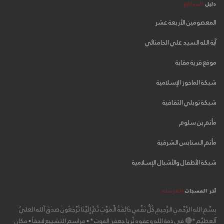
دليل
المواقع
المعصومين الأربعة عشر
آية الله السيد علي الخامنائي
موقع قرية مقابة
شبكة الماحوز الإسلامية
شبكة توبلي الثقافية
مأتم بن سلوم
مأتم السنابس الشرقية
شبكة الأطفال والأشبال الإسلامية
آخر المسجات
المرسلة
بِسْمِ اللهِ الرَّحْمنِ الرَّحِيمِ كُلُّ نَفْسٍ ذَائِقَةُ الْمَوْتِ ثُمَّ إِلَيْنَا تُرْجَعُونَ صدَقَ آلله العليٌ
آلعظيْم *🔴 في ذمة الله وعفوه ثُريا جعفر الموت * ▪ مراسم التشييع لاحقاً ▪ مكان