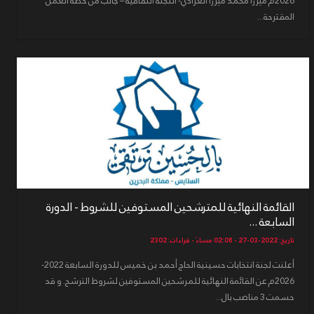
2026م ميرزا محمد ميرزا العرادي- اللجنة الثقافية – جانب من خطة العمل
المقترحة...
القائمة النهائية للمترشحين المستوفين للشروط - الدورة
السابعة ...
تاريخ: 2022-03-27 - 02:08 مساءً - قراءات: 2302
أعلنت لجنة انتخابات حسينية الحاج أحمد بن خميس للدورة السابعة 2022-
2026م عن القائمة النهائية للمرشحين المستوفين لشروط الترشح. و قد
حسمت 3 مناصب بال...