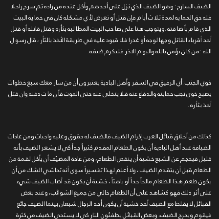
الضيف السارح : وهو الضيف الذي نزل على أحدهم وأكل عنده من زاده ثم سرح راحلا
فله حق الحما يه لمدة ثلا ث أيا م فإن قتل أو تعرض لأ ي مشكله كان في حما ية البيت
الذي قا م بأ ضا فته .ويتوجب هنا على صا حب البيت المطا لبه بثأره وقتل قاتله أو قتل
أحد أقرباء القاتل وجها لوجه أو غدرا فلا قيود عليه في طريقة الأخذ بالثأر ، قال رسو ل
الله :من كا ن يؤمن بالله واليو م الاخر فليكرم ضيفه.
خوي الجنب :أي الرفيق في السفر وأهل البادية يعتبرون أن من سار معك سبع خطوات
يصبح خوي تجب حمايته والدفاع عنه فلا يتخلى عنه حتى الموت فأ ن ما ت دفنه وان قتل
أخذ بثأ ره .
كذلك من أخلاق قبائل العرب إكرام الضيف فالضيف له حقوق وعليه واجبات ومن عادات
الضيافة عند أهل البادية أن يكون الطعام المقدم كثيراً جداً كي لا يشعر الضيف بأنه
قليل فيحجم عن الشبع خشية أن ينقص الطعام، ومن عادة المضيّف أن يأكل لقمة من
الطعام قبل أن يتقدم الضيف ، ولا أعلم لهذا تفسيراً سوى أنه تحاشي الشك من أن
يكون طعم هذا الطعام مالحاً جداً أو باهتاً ، خشية أن يكون قد أصاب الضيف شيء
على أثر ذلك فهو كشاهد على أن الطعام خالي من جميع الشوائب، وعند بعض
القبائل لا يقلط مع الضيف أحد خشية أن يكون أحد الرجال شبعان بينما الضيف جائع
فيقوم ويحرج الضيف، وبعض القبائل يطفئون النار كي لا يستحي الضيف من كثرة