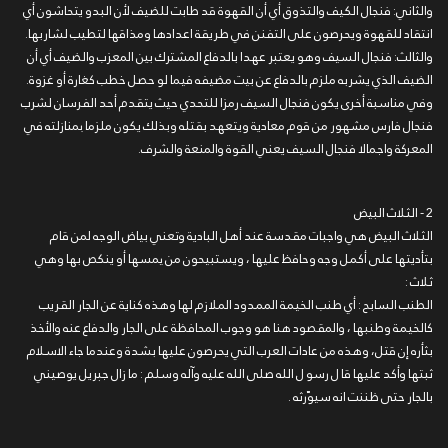
والثاني: فنجال الكيف والتذوق أي أن القهوة قد طابت للضيف لأن البدو يتحاشون أي
انتقاد للقهوة ويحرصون على التفنن في طريقة اعدادها ومذاقها لتطيب لشاربها.
والثالث: فنجال السيف وهو يعتبر عهدا بالدفاع المشترك بين المعزب والضيف أي أن
الضيف الذي يشربه ملزم بالدفاع عن بيت مضيفه فيما لو حصل خطب كغارة أو غزوة.
وفي مناسبة أخرى يكون فنجال السيف رمزا للتحدي حيث يتقدم أحد الفرسان لشرب
فنجال فارس مشهور من قوم معادية ويتعهد بقتله وبذلك يكون ملزما بمنازلته في
المعركة واجمالا فنجال السيف يعني القوة والمنعة والشرف.
2 - الثلاث البيض
الثلاث البيض هي واجبات مقدسة عند أهل البادية وتعني بياض الوجه لمن قام
بتأديتها على أكمل وجه وحافظ عليها ، ويستبيحون من يمسها أو ينكص بها وهي
ثلاث :
الطنب السابح : أي طنب الخيمة الممدود الملازم لها وهذه كناية عن الجار القريب
كالخيمة وطنبها ، والمقصود هنا هو وجوب المحافظة على الجار والدفاع عنه والأخذ
بثأره إن قتل، وهذه من عادات العرب التي يحرصون عليها بشدة وعندما جاء الاسلام
ثبتها وأكد عليها قا ل رسو ل الله صلى الله عليه وآله وسلم : ما زال جبريل يوصيني
بالجار حتى ظننت انه سيوّرثه .