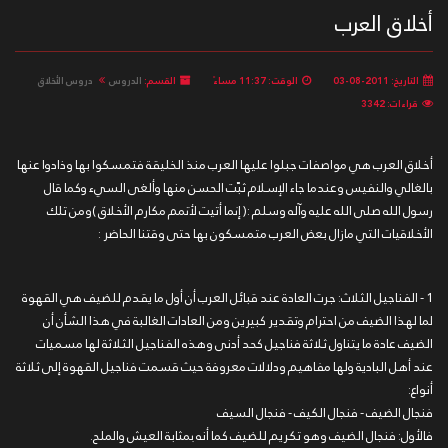
أخلاق العرب
التاريخ: 2011-08-03
الوقت: 11:37 مساءً
القسم:
الدروس
دروس الأخلاق
قراءات: 3342
أخلاق العرب هي مواصفات جبلوا عليها العرب منذ الخليقة فتمسكوا بها وذادوا عنها
بالغالي والنفيس وعندما جاء الإسلام ثبّت الحسن منها وألغى السيء وكما قال
رسول الله صلى الله عليه وآله وسلم :( إنما أتيت لأتمم مكارم الأخلاق )ومن تلك
الأخلاقيات التي مازال بعض العرب متمسكون بها حتى وقتنا الحاضر :
1 - الفناجيل الثلاث: جرت العادة عند قبائل العرب أن أول ما يقدم للضيف هي القهوة
لما لهذا الضيف من احترام وتقدير كبيرين ومن العادات الغالبة في هذا الشأن أن
الضيف عادة ما يتناول ثلاثة فناجيل كحد أدنى وهذه الفناجيل الثلاثة لها مسميات
عند أهل البادية ولها مفاهيم ودلالات معروفة حيث قسمت فناجيل القهوة إلى ثلاثة
أنواع:
فنجال الضيف - فنجال الكيف - فنجال السيف
فالأول: فنجال الضيف وهو تكريم للضيف كما أنه بمثابة العيش والملح.