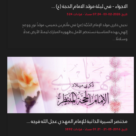
الاجواء - في ليلة مولد الامام الحجة (ع) ...
تاريخ: 2026-02-03 - 07:24 مساءً - قراءات: 524
نحيي ذكرى مولد الإمام الحُجّة (عج) في مأتم بن خميس، مولدُ نورٍ ووعدٍ
إلهي بهذه المناسبة نستحضر الأمل بظهوره المبارك ليملأ الأرض عدلًا
وسلامًا....
مختصر السيرة الذاتية للإمام المهدي عجل الله فرجه ...
تاريخ: 2016-05-21 - 01:21 مساءً - قراءات: 3892