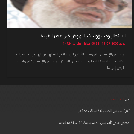
الانتظار ومسؤوليات النهوض في عصر الغيبة ...
تاريخ: 2005-09-19 - 08:31 صباحاً - قراءات: 14724
لن يبقى الإنسان على هذه الأرض إلى ما لا نهاية يلهث ويلهث وراء السراب
الكاذب، ووراء شعارات الزيف والدجل والخداع ، لن يبقى الإنسان على هذه
الأرض إلى ما ...
عن
الحسينية
تم تأسيس الحسينية سنة 1877م
مضى على تأسيس الحسينية 149 سنة ميلادية