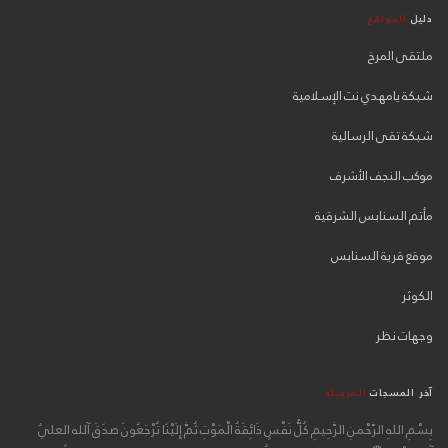
دليل
المواقع
ملتقى المرخ
شبكة يامهدي نت الإسلامية
شبكة تقى الرسالية
موكب النجف الأشرف
مأتم السنابس الشرقية
موقع قرية السنابس
الكوثر
وجهات نظر
آخر المسجات
المرسلة
بِسْمِ اللهِ الرَّحْمنِ الرَّحِيمِ كُلُّ نَفْسٍ ذَائِقَةُ الْمَوْتِ ثُمَّ إِلَيْنَا تُرْجَعُونَ صدَقَ آلله العليٌ