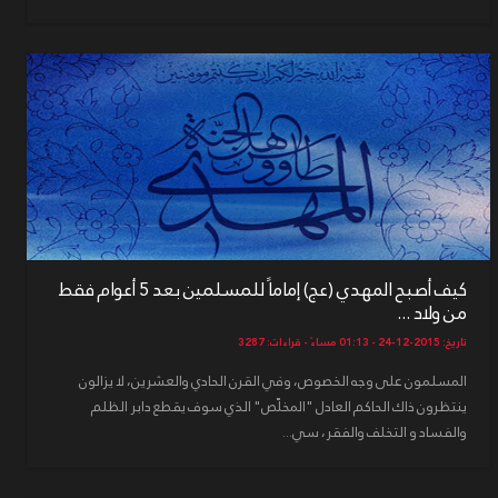
كيف أصبح المهدي (عج) إماماً للمسلمين بعد 5 أعوام فقط
من ولاد ...
تاريخ: 2015-12-24 - 01:13 مساءً - قراءات: 3287
المسلمون على وجه الخصوص، وفي القرن الحادي والعشرين، لا يزالون
ينتظرون ذاك الحاكم العادل "المخلّص" الذي سوف يقطع دابر الظلم
والفساد و التخلف والفقر، سي...