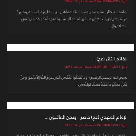
تاريخ: 2015-06-02 - 04:56 مساءً - قراءات: 3039
ثقافة الانتظار.. مفردةٌ من مفردات ثقافة أهل البيت عليهم السلام ومنهجٌ
من مناهج أدبيات خطابهم.. انها ثقافة الإنسانية متجهةً نحو كمالاتها في
الاصلاح وال...
القائم الثائر (عج) ...
تاريخ: 2011-11-26 - 06:37 مساءً - قراءات: 2952
بسم الله الرحمن الرحيم ((وَلا تَقْتُلُوا النَّفْسَ الَّتِي حَرَّمَ اللَّهُ إِلاّ بِالْحَقِّ وَمَنْ
قُتِلَ مَظْلُوماً فَقَدْ جَعَلْنَا لِوَلِيِّهِ س...
الإمام المهدي (عج) حاضر .. ونحن الغائبون ...
تاريخ: 2010-07-28 - 07:26 مساءً - قراءات: 4812
التفكير السائد أن الإمام (ع) غائب ونحن حاضرون ، وهذا تفكير متدني مرتكز