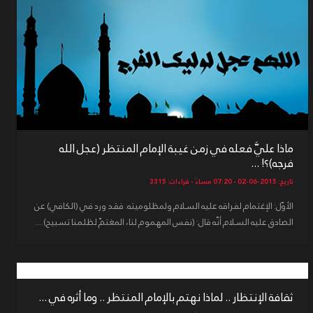
ماذا عليَّ فعله في زمن غيبة الإمام المنتظر (عجل الله
فرجه)؟! ...
تاريخ: 2015-06-02 - 07:20 مساءً - قراءات: 3315
الأوّل: الإغتمام لفراقه عليه السلام ولمظلوميته. فقد ورد في (الكافي) عن
الصادق عليه السلام أنّه قال: (نفس المهموم لنا، المغتمّ لظلمنا تسبيح)....
ثقافة الإنتظار .. لماذا نهتم بالإمام المنتظر .. وما أثره في ...