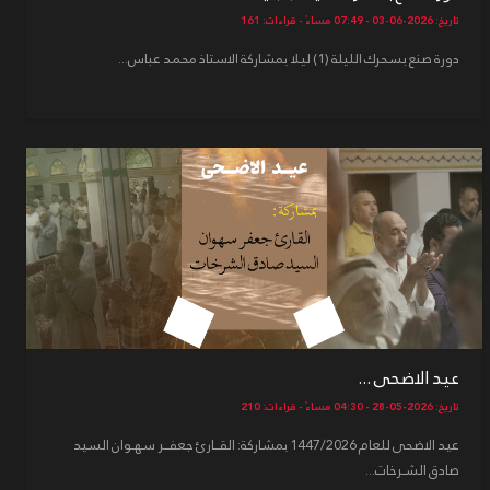
تاريخ: 2026-06-03 - 07:49 مساءً - قراءات: 161
دورة صنع بسحرك الليلة (1) ليلا بمشاركة الاستاذ محمد عباس...
عيد الاضحى ...
تاريخ: 2026-05-28 - 04:30 مساءً - قراءات: 210
عيد الاضحى للعام 1447/2026 بمشاركة: القــارئ جعفــر سهـوان السيد
صادق الشـرخات...