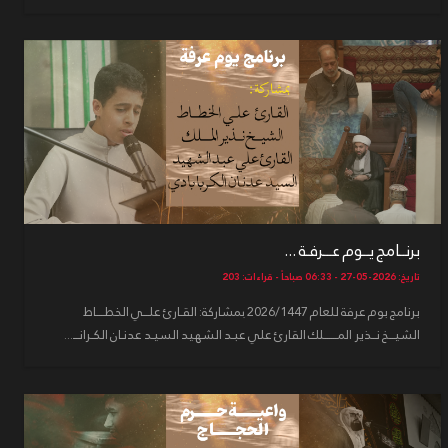
برنــامج يــوم عـــرفـة ...
تاريخ: 2026-05-27 - 06:33 صباحاً - قراءات: 203
برنامج بوم عرفة للعام 2026/1447 بمشاركة: القـارئ علـــي الخطــــاط
الشيـــخ نــذير المـــــــلك القارئ علي عبـد الشهيد السيـد عدنـان الكـرانـــ...