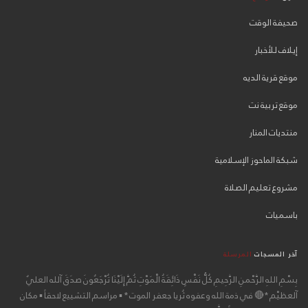
صحيفة الوقت
إيلاف للأخبار
موقع قرية الديه
موقع تربية نت
منتديات المنار
شبكة الماحوز الإسلامية
مشروع تعليم الصلاة
باسميات
آخر المسجات
المرسلة
بِسْمِ اللهِ الرَّحْمنِ الرَّحِيمِ كُلُّ نَفْسٍ ذَائِقَةُ الْمَوْتِ ثُمَّ إِلَيْنَا تُرْجَعُونَ صدَقَ آلله العليٌ
آلعظيْم *🔴 في ذمة الله وعفوه ثُريا جعفر الموت * ▪ مراسم التشييع لاحقاً ▪ مكان