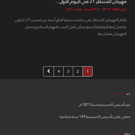
مهرجان المنتظر 21 في اليوم الاول ...
تاريخ: 2026-01-29 - 09:01 مساءً - قراءات: 538
يُقام المهرجان المنتظر في ساحة حسينية الحاج أحمد بن خميس 21، ليكون
ملتقىً إيمانيًا وثقافيًا يجمع محبّي أهل البيت عليهم السلام ويحمل
المهرجان فقرات ها...
4
3
2
1
عن
الحسينية
تم تأسيس الحسينية سنة 1877م
مضى على تأسيس الحسينية 149 سنة ميلادية
دليل
المواقع