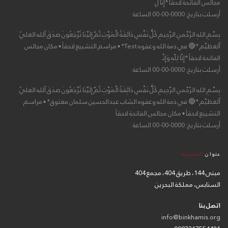
مجالس الفاتحة لاحقاً *إِنَّا لِ
أرسلت بتاريخ: 0000-00-00 الساعة :
بِسْمِ اللهِ الرَّحْمنِ الرَّحِيمِ كُلُّ نَفْسٍ ذَائِقَةُ الْمَوْتِ ثُمَّ إِلَيْنَا تُرْجَعُونَ صدَقَ آلله العليٌ
آلعظيْم *🔴 في ذمة الله وعفوه Test* ▪ مراسم التشييع لاحقاً ▪ مكان مجالس
الفاتحة لاحقاً *إِنَّا لِلّهِ وَإِنَّـ
أرسلت بتاريخ: 0000-00-00 الساعة :
بِسْمِ اللهِ الرَّحْمنِ الرَّحِيمِ كُلُّ نَفْسٍ ذَائِقَةُ الْمَوْتِ ثُمَّ إِلَيْنَا تُرْجَعُونَ صدَقَ آلله العليٌ
آلعظيْم *🔴 في ذمة الله وعفوه الشاب عبدالحسين سلمان معتوق* ▪ مراسم
التشييع لاحقاً ▪ مكان مجالس الفاتحة لاحقاً
أرسلت بتاريخ: 0000-00-00 الساعة :
عنوان
الحسينية
مبنى 144، طريق 404، مجمع 404
السنابس، مملكة البحرين
اتصل بنا
info@binkhamis.org