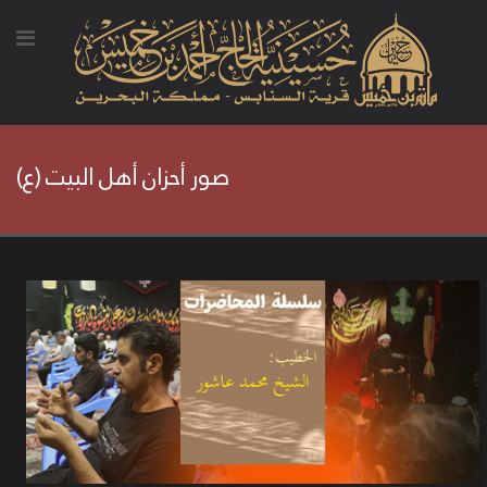
صور أحزان أهل البيت (ع)