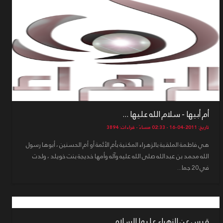
أم أبيها - سلام الله عليها ...
تاريخ: 2011-04-16 - 02:33 مساءً - قراءات: 3894
هي فاطمة الملقبة بالزهراء المكنية بأم الأئمة أو أم الحسنين ، أبوها رسول
الله محمد بن عبدالله صلى الله عليه وآله وأمها خديجة بنت خويلد ، ولدت
في 20 جما...
قبس عن الزهراء عليها السلام ...