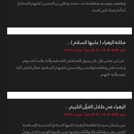
ويعقوب ويوسف وفاطمة بنت محمد وعلي بن الحسين (عليهم السلام)
أما آدم فبكا على الجنة...
مكانة الزهراء ( عليها السلام ) ...
تاريخ: 2008-05-18 - 05:10 صباحاً - قراءات: 5152
- عن ابن عباس قال: كان رسول الله (صلى الله عليه وآله) جالساً ذات يوم
وعنده علي وفاطمة والحسن والحسين (عليهم السلام)، فقال (صلى الله
عليه وآله): اللهم ...
الزهراء في ظلال القرآن الكريم ...
تاريخ: 2008-05-18 - 05:07 صباحاً - قراءات: 5604
حين تشكل سيدتنا فاطمة الزهراء (عليها السلام) المدرسة الإسلامية
الكبرى في حياة الرّسالة والأُمّة بصفتها غرس النبوة الوحيدة الذي تولّى