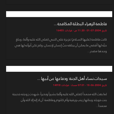
فاطمة الزهراء البطلة المكافحة ...
تاريخ: 2004-07-01 - 11:20 ص - قراءات: 16455
كانت فاطمة (عليها السلام) عزيزة على النبي (صلى الله عليه وآله)، وبلغ
حبّه لها أقصى ما يمكن أن يبلغه حبّ إنسان لإنسان، ولم تكن أبوّته لها هي
وحدها مصدر...
سيدات نساء أهل الجنة: ودفاعها عن أبيها ...
تاريخ: 2004-06-18 - 07:01 مساءً - قراءات: 14918
لما بعث الله محمداً (صلى الله عليه وآله) بشيراً ونذيراً، شهدت زوجته خديجة
بنت خويلد وبناتها زينب ورقية وأم كلثوم وفاطمة: أن لا إله إلا الله وأن
محمداً...