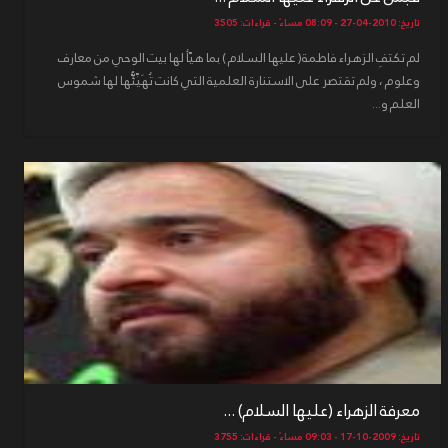
تاريخ: 2010-04-27 - 08:09 مساءً - قراءات: 3505
لم تكتفِ الزهراء فاطمة( عليها السلام ) بما هيّأ لها بيت الوحي من معارف
وعلوم ، ولم تقتصر على الاستنارة العلمية التي كانت تُهَيِّئُّها لها شموس
العلم و...
معرفة الزهراء (عليها السلام) ...
تاريخ: 2009-10-17 - 09:03 مساءً - قراءات: 3755