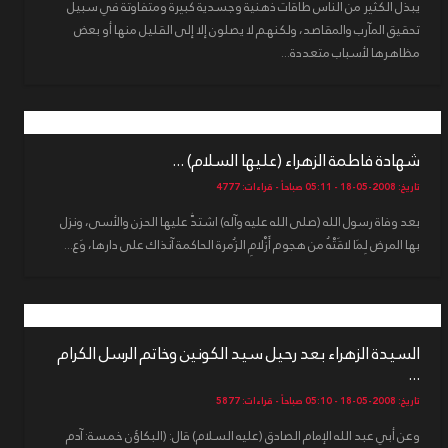
يبذل الكثير من الناس طاقات ذهنية وجسدية كبيرة ومتفاوتة في سبيل
تحقيق المآرب والمقاصد، ولكنهم لا يصلون إلا إلى القليل منها أو بعض
مظاهرها لأسباب متعددة...
شهادة فاطمة الزهراء (عليها السلام) ...
تاريخ: 2008-05-18 - 05:11 صباحاً - قراءات: 4777
بعد وفاة رسول الله (صلى الله عليه وآله) اشتدَّ عليها الحزن والأسى، ونزل
بها المرض لِمَا لاقَتْهُ من هجوم أَزْلامِ الزُمرة الحاكمة آنذاك على دارها، وَع...
السيدة الزهراء بعد رحيل سيد الكونين وخاتم الرسل الكرام
...
تاريخ: 2008-05-18 - 05:10 صباحاً - قراءات: 5877
وعن أبي عبد الله الإمام الصادق (عليه السلام) قال: (البكاؤن خمسة: آدم