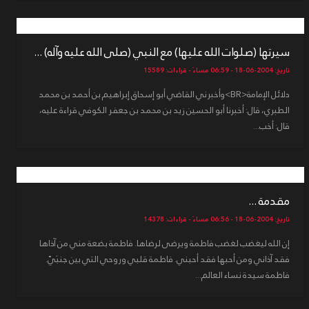
سيرتها (صلوات الله عليها) مع النبي (صلى الله عليه وآله) ...
تاريخ: 2004-06-18 - 06:59 مساءً - قراءات: 15589
دلائل الإمامة<BR>وأخبرني القاضي أبو إسحاق إبراهيم بن أحمد بن محمد
الطبري، قال: أخبرنا أبو الحسين زيد بن محمد بن جعفر الكوفي قراءة عليه،
قال: أخب...
مقدمة ...
تاريخ: 2004-06-18 - 06:56 مساءً - قراءات: 14378
إن الله ليغضب لغضب فاطمة ويرضى لرضاها. فاطمة بضعة مني من آذاها
فقد آذاني ومن أحبها فقد أحبني. فاطمة قلبي وروحي التي بين جنبَيّ.
فاطمة سيدة نساء العالم...