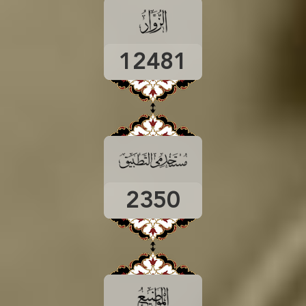
12481
2350