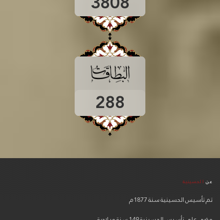
3808
288
عن
الحسينية
تم تأسيس الحسينية سنة 1877م
مضى على تأسيس الحسينية 149 سنة ميلادية