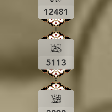
12481
5113