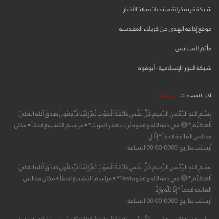
شبكة قرية كرانة منتديات ملاذ الأخيار
موقع إذاعة الهدى من كربلاء المقدسة
مأتم السنابس
شبكة النور الإسلامية - أبوقوة
آخر المسجات
المرسلة
بِسْمِ اللهِ الرَّحْمنِ الرَّحِيمِ كُلُّ نَفْسٍ ذَائِقَةُ الْمَوْتِ ثُمَّ إِلَيْنَا تُرْجَعُونَ صدَقَ آلله العليٌ
آلعظيْم *🔴 في ذمة الله وعفوه ثُريا جعفر الموت * ▪ مراسم التشييع لاحقاً ▪ مكان
مجالس الفاتحة لاحقاً *إِنَّا لِ
أرسلت بتاريخ: 0000-00-00 الساعة :
بِسْمِ اللهِ الرَّحْمنِ الرَّحِيمِ كُلُّ نَفْسٍ ذَائِقَةُ الْمَوْتِ ثُمَّ إِلَيْنَا تُرْجَعُونَ صدَقَ آلله العليٌ
آلعظيْم *🔴 في ذمة الله وعفوه Test* ▪ مراسم التشييع لاحقاً ▪ مكان مجالس
الفاتحة لاحقاً *إِنَّا لِلّهِ وَإِنَّـ
أرسلت بتاريخ: 0000-00-00 الساعة :