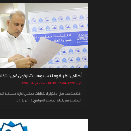
أهالي القرية ومنتسبوها يشاركون في انتخابا
تاريخ: 2022-04-15 - 02:43 مساءً - قراءات: 2209
افتتحت صناديق الاقتراع لانتخابات مجلس ادارة حسينية الح
السابعة في ليلة الجمعة الموافق ١٤ ابريل ٢£...