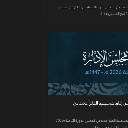
اج أحمد بن خميس بقرية السنابس تعلن عن تدشين
إعلان رقم (1) لجنة إنتخابات مجلس إدارة حسينية الحاج أحمد بن خميس الدورة الثامنة (2026-