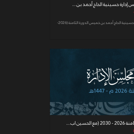
إعلان رقم (4) لجنة انتخابات مجلس إدارة حسينية الحاج أحمد بن خميس الدورة الثامنة (2026-
ن اب ...