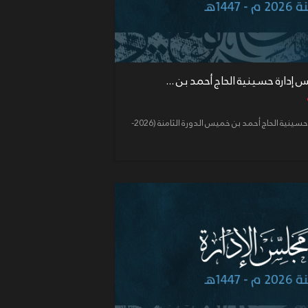
إعلان رقم (7) لجنة انتخابات مجلس إدارة حسينية الحاج أحمد بن خميس الدورة الثامنة (2026-