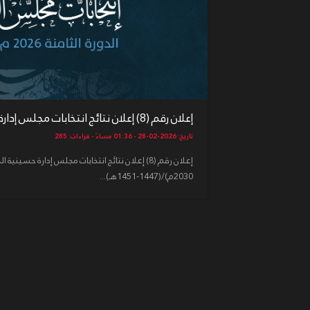
إعلان رقم (8) إعلان نتائج انتخابات مجلس إدارة حسينية الحاج أ ...
تاريخ: 2026-02-28 - 01:36 مساءً - قراءات: 285
2030م)/(1447-1451هـ)...