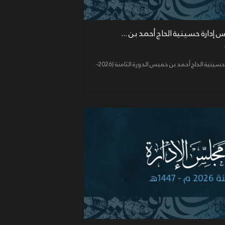
إعلان رقم (5) لجنة انتخابات مجلس إدارة حسينية الحاج أحمد بن خميس الدورة الثامنة (2026-