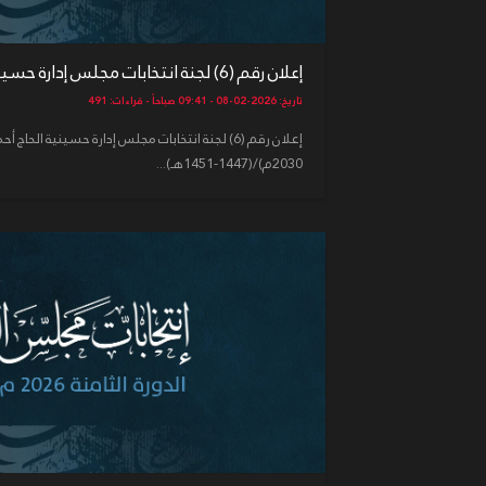
إعلان رقم (6) لجنة انتخابات مجلس إدارة حسينية الحاج أحمد بن ...
تاريخ: 2026-02-08 - 09:41 صباحاً - قراءات: 491
2030م)/(1447-1451هـ)...