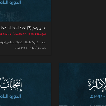
إعلان رقم (7) لجنة انتخابات مجلس إدارة حسينية الحاج أحمد بن ...
تاريخ: 2026-02-16 - 09:47 صباحاً - قراءات: 622
2030م)/(1447-1451هـ)...