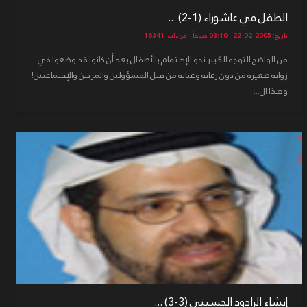
الطفل في عاشوراء (1-2) ...
تاريخ: 2005-02-22 - 03:10 صباحاً - قراءات: 16341
من الواضح التوجه الكبير نحو الإهتمام بالأطفال بعد أن كانوا قد وضعوا في
زواية صغيرة من دون رعاية وعناية من قبل المسؤولين والمربين والإجتماعيين!
وهذا ال...
إنشاء الرادود الحسيني (3-3) ...