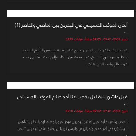
ألحان الموكب الحسيني في البحرين بين الماضي والحاضر (1)
...
تاريخ: 2008-01-09 - 07:05 صباحاً - قراءات: 6339
كانت مواكب العزاء في البحرين تخرج صغيرة متعددة في المأتم الواحد،
وبطريقة ونسق ثابت مع تغير بسيط من منطقة إلى منطقة أخرى. فقد
عرفت الهواسة التي تعتم...
قبل عاشوراء بقليل يذهب عنا أحد صناع الموكب الحسيني
...
تاريخ: 2008-01-07 - 09:02 صباحاً - قراءات: 5910
لاعجب ولاغرابة أبدا حين تعتبر البحرين مركزا حيويا وهاما لإحياء ذكريات أهل
البيت (ع) في أفراحهم وأحزانهم، وليس غريبا أن يطلق على البحرين " بحر
من ...