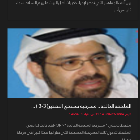
بين آلاف الجماهير التي تحضر لإحياء ذكريات أهل البيت عليهم السلام سواء
كان في أفر...
الملحمة الخالدة .. مسرحية تستحق التقدير( 3-3 ) ...
تاريخ: 2004-07-08 - 11:14 ص - قراءات: 14604
ملاحظات على " مسرحية الملحمة الخالدة "<BR>لقد كانت لنا بعض
الملاحظات حول تلك المسرحية الحسينية التي صار لها صيتا كبيرا في مرحلة
وجيزة،...