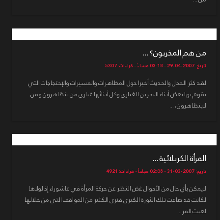
من هم المخربون؟ ...
تاريخ: 2007-04-29 - 03:18 مساءً - قراءات: 5307
لقد كثر الجدل والحديث أخيرا حول المظاهرات والمسيرات والإحتجاجات التي
يقوم بها بعض أبناء البحرين الغيارى وكل أبنائها غيارى من يتظاهرون ومن
لايتظاهرون، ...
المرأة الكربلائية ...
تاريخ: 2007-03-31 - 02:08 صباحاً - قراءات: 4921
لايمكن بأي حال من الأحوال غض النظر عن حركة المرأة في عاشوراء إذ لولاها
لكانت قد ضاعت تلك الثورة الكبرى فنرى الكثير من المواقف التي من خلالها
لعبت المر...