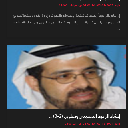
تاريخ: 2005-01-09 - 01:01:16 ص - قراءات: 17609
إن على الرادود أن يتعرف كيفية الإهتمام بالصوت وإدارة أوتاره وكيفية تطويع
الحنجرة وتدليلها _ كما يعبر الأخ الرادود عبدالشهيد الثور _ بحيث لايتعب أثناء
...
إنشاء الرادود الحسيني وتطويره (2-3) ...
تاريخ: 2004-12-07 - 07:15 ص - قراءات: 17305