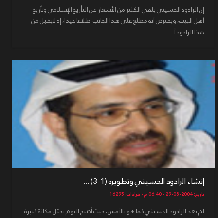
إن الرادود الحسيني يلقي الكثير من الأشعار عن التأريخ الإسلامي وتأريخ
أهل البيت، ويفترض أنه مطلع على هذا الجانب اطلاعا جيدا، إذ لايقبل من
هذا الرادود أ...
إنشاء الرادود الحسيني وتطويره (1-3) ...
تاريخ: 2004-08-29 - 06:40 م - قراءات: 16295
لم يعد الرادود الحسيني كما هو بالأمس، حيث أصبح اليوم يحتل مكانة كبيرة