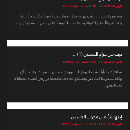
تاريخ: 2008-02-04 - 11:01 مساءً - قراءات: 4827
وتَمضِي السنونَ وعلى ظهرها ثقلُ الحوادثِ تنوءُ به وجُرحكَ لما يزلْ نازفاً
راعفاً عبيطاً تَتعثرُ الأعوامُ به وكلما حملتُه وهناً على وهنٍ رأت شكرهُ واجب...
نزف من جراح الحسين (1) ...
تاريخ: 2008-02-01 - 09:00 صباحاً - قراءات: 6169
سلامٌ عليك أبا الشهداء يوم ولدت ويوم استشهدت ويوم تبعث حياً أي
والله سيدي ما كنتَ حين رفعتَ لواءَك دماءً مضمخةً من زكيِّ أجساد الضحايا ما
كنت لتزفها ...
إبتهالاتٌ في محراب الحسين ...
تاريخ: 2008-01-19 - 09:48 مساءً - قراءات: 4350