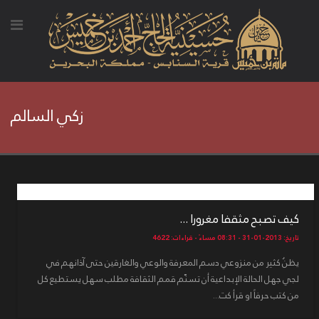
زكي السالم
كيف تصبح مثقفا مغرورا ...
تاريخ: 2013-01-31 - 08:31 مساءً - قراءات: 4622
يظنُ كثير من منزوعي دسم المعرفة والوعي والغارقين حتى آذانهم في
لجي جهل الحالة الإبداعية أن تسنّم قمم الثقافة مطلب سهل يستطيع كل
من كتب حرفاً او قرأ كت...