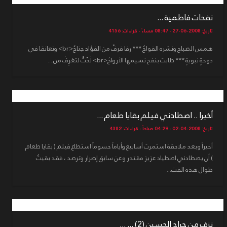
نفحات فاطمية ...
تاريخ: 2008-06-27 - 08:47 مساءً - قراءات: 4156
همس الصباح ونشره الفواحُ *** رفا فرفّ من الفؤاد جناحُ<br> وتعانقا في
دوحةٍ نبويةٍ *** طابت بنفح نسيمها الأرواحُ<br> لَحّتْ لتغرِفَ من ...
أخيرا .. اصطادني فيلم بقايا طعام ...
تاريخ: 2008-04-02 - 04:29 صباحاً - قراءات: 4382
أخيراً وبعد ملاحقة استمرت أسابيع وأياماً حسوماً استطاع فيلم ( بقايا طعام
) أن يصطادني اصطياد عزيز مقتدر وعن سابق إصرار وترصد ، فقد بقيتُ
طوال هذه الفت...
نزف من جراح الحسين (2) ... ...