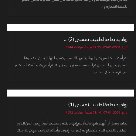
بلحظة انفجاره و...
رواديد بحاجة لطبيب نفسي (2) ...
تاريخ: 2008-01-09 - 09:25 صباحاً - قراءات: 5544
لم أقصد بكلامي كل الرواديد فهناك مجموعة يجللها الإيمان وتغمرها
التقوى نذروا أنفسهم لخدمة الحسين .. وحين تعلم أنني كتبتُ قصائد لكثير
منهم ستقتنع حتما ب...
رواديد بحاجة لطبيب نفسي (1) ...
تاريخ: 2008-01-07 - 09:14 صباحاً - قراءات: 4652
بداية وقبل أن أُتهم باتهامات أزعم إنها باطلة ومتجنية أقول إنني أثمن الدور
الفاعل والكبير الذي يضطلع به كثير من إخوتنا وأبنائنا الرواديد فهم بلا شك