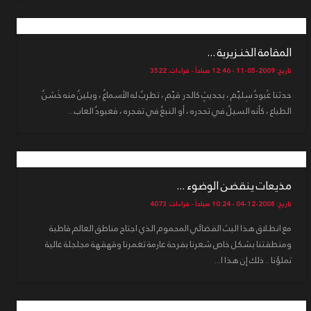
المقامة الخنـزيرية ...
تاريخ: 2009-05-11 - 12:46 صباحاً - قراءات: 3522
حدثنا عًبودُ سِليّم ، بحديثٍ كالدر قيّم ، تطربُ له الأسماعُ ، ويلينُ منه خَشنُ
الطباع ، كأنه السيلُ في تحدره ، أو النبعُ في تفجره ، فعبودُ العاب...
مذيعات ينقضن الوضوء ...
تاريخ: 2008-12-04 - 10:24 صباحاً - قراءات: 4073
مع انطلاق هذا البث الفضائي المحموم الذي اجتاح مناطق العالم قاطبة
ومنطقتنا بشكل خاص شعرنا بفرحة عارمة تغمرنا وقهقهة مجلجلة عالية
تملؤنا .. ذلك إن هذا ا...