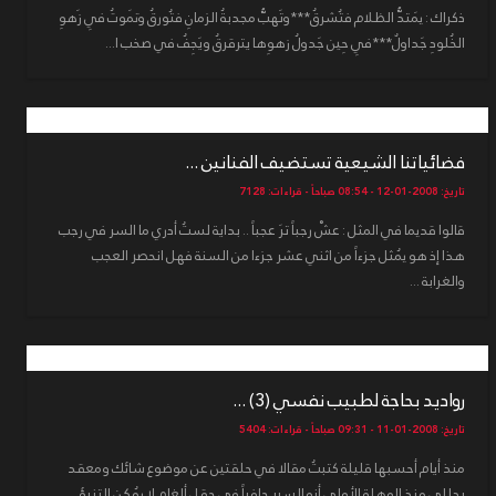
ذكراك : يَمتدُّ الظلام فتُشرقُ***وتَهبُّ مجدبةُ الزمانِ فتُورقُ وتَموتُ فِي زَهوِ
الخُلودِ جَداولٌ***فِي حِين جَدولُ زهوِها يترقرقُ ويَجِفُ في صخب ا...
فضائياتنا الشيعية تستضيف الفنانين ...
تاريخ: 2008-01-12 - 08:54 صباحاً - قراءات: 7128
قالوا قديما في المثل : عشْ رجباً ترَ عجباً .. بداية لستُ أدري ما السر في رجب
هذا إذ هو يُمثل جزءاً من اثني عشر جزءا من السنة فهل انحصر العجب
والغرابة ...
رواديد بحاجة لطبيب نفسي (3) ...
تاريخ: 2008-01-11 - 09:31 صباحاً - قراءات: 5404
منذ أيام أحسبها قليلة كتبتُ مقالا في حلقتين عن موضوع شائك ومعقد
بدا لي منذ الوهلة الأولى أنه السير حافياً في حقل ألغام لا يُمكن التنبؤ