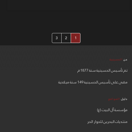
3
2
1
عن
الحسينية
تم تأسيس الحسينية سنة 1877م
مضى على تأسيس الحسينية 149 سنة ميلادية
دليل
المواقع
مؤسسة آل البيت (ع)
منتديات البحرين للحوار الحر