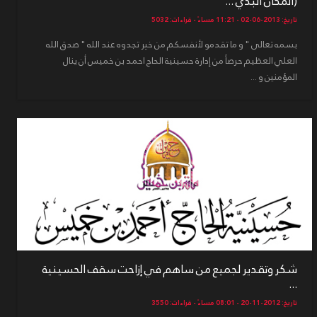
(المكان البدي ...
تاريخ: 2013-06-02 - 11:21 مساءً - قراءات: 5032
بسمه تعالى " و ما تقدمو لأنفسكم من خير تجدوه عند الله " صدق الله
العلي العظيم حرصاً من إدارة حسينية الحاج احمد بن خميس أن ينال
المؤمنين و ...
شكر وتقدير لجميع من ساهم في إزاحت سقف الحسينية
...
تاريخ: 2012-11-20 - 08:01 مساءً - قراءات: 3550