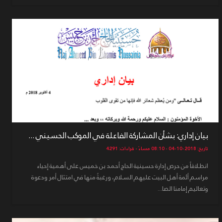
بيان إداري: بشأن المشاركة الفاعلة في الموكب الحسيني ...
تاريخ: 2018-10-04 - 08:10 مساءً - قراءات: 4291
انطلاقاً من حرص إدارة حسينية الحاج أحمد بن خميس على أهمية إحياء
مراسم أئمة أهل البيت عليهم السلام، ورغبةً منها في امتثال أمر ودعوة
وتعاليم إمامنا الصا...