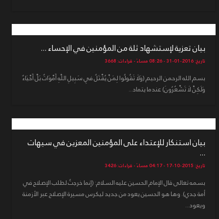
بيان تعزية لإستشهاد ثلة من المؤمنين في الإحساء ...
تاريخ: 2016-01-31 - 08:26 مساءً - قراءات: 3668
بسم الله الرحمن الرحيم (وَلَا تَقُولُوا لِمَنْ يُقْتَلُ فِي سَبِيلِ اللَّهِ أَمْوَاتٌ بَلْ أَحْيَاءٌ
وَلَكِنْ لَا تَشْعُرُونَ) عندما يتماد...
بيان استنكار للإعتداء على المؤمنين المعزين في سيهات
...
تاريخ: 2015-10-17 - 04:17 مساءً - قراءات: 3426
بسمه تعالى قال الإمام الحسين عليه السلام: (إنما خرجتُ لطلب الإصلاح في
أمة جدي). وها هو الحسين يعود من جديد ليكرس مسيرة الإصلاح عبر الأزمنة
ويعود...