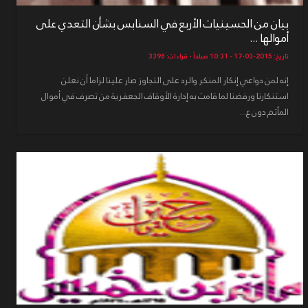
بيان من الحسينيات الأربع في السنابس بشأن التعدي على
أموالها ...
تاريخ: 2015-03-17 - 10:31 صباحاً - قراءات: 3398
إنه لمن دواعي إنكار المنكر والرد على التجاوز صار علينا لزاما أن نعلن
استنكارنا ورفضنا لما قامت به إدارة الأوقاف الجعفرية من تصرف في أموال
المأتم دون ع...