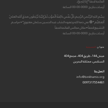
الفاتحة لاحقاً *إِنَّا لِلّهِ وَإِنَّـ
أرسلت بتاريخ: 0000-00-00 الساعة :
بِسْمِ اللهِ الرَّحْمنِ الرَّحِيمِ كُلُّ نَفْسٍ ذَائِقَةُ الْمَوْتِ ثُمَّ إِلَيْنَا تُرْجَعُونَ صدَقَ آلله العليٌ
آلعظيْم *🔴 في ذمة الله وعفوه الشاب عبدالحسين سلمان معتوق* ▪ مراسم
التشييع لاحقاً ▪ مكان مجالس الفاتحة لاحقاً
أرسلت بتاريخ: 0000-00-00 الساعة :
عنوان
الحسينية
مبنى 144، طريق 404، مجمع 404
السنابس، مملكة البحرين
اتصل بنا
info@binkhamis.org
0097317554481