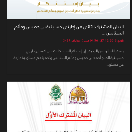
البيان المشترك الثاني من إدارتي حسينية بن خميس ومأتم
السنابس ...
تاريخ: 2013-12-27 - 04:56 مساءً - قراءات: 3457
بسم الله الرحمن الرحيم إن إقـــدام الســلــطـة عــلى اعتقال إداريي
حسيــنية الحــاج أحمد بن خميس ومأتم السنابس وتحميلهم مسئولية خارجة
عن مسئو...