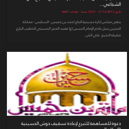
الشجاعي ...
تاريخ: 2013-12-17 - 10:51 مساءً - قراءات: 4667
ينعى مجلس ادارة حسينية الحاج احمد بن خميس - السنابس - مملكة
البحرين رحيل خادم الإمام الحسين (ع) فقيد المنبر الحسيني الخطيب البارع
فضيلة الشيخ: علي الش...
دعوة للمساهمة للتبرع لإعادة تسقيف حوش الحسينية