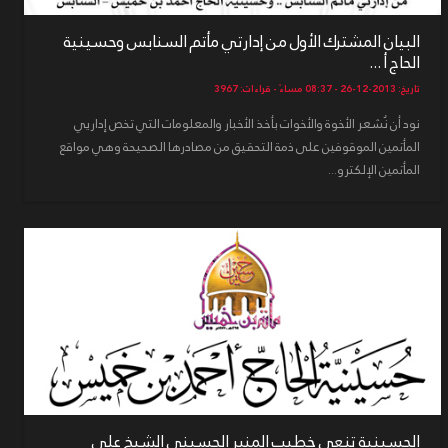
البيان المشترك الأول من إدارتي مأتم السنابس وحسينية
الحاج أ ...
تاريخ: 2013-12-26 - 08:37 مساءً - قراءات: 3967
نود أن نُشعر الأخوة والأخوات بأخذ الأخبار والمعلومات التي تخص إداريي
المأتمين الموقوفين على ذمة التحقيق من مصادرها الصحيحة وهي مواقع
المأتمين الإلكترو...
الحسينية تنعى خطيب المنبر الحسيني الشيخ علي