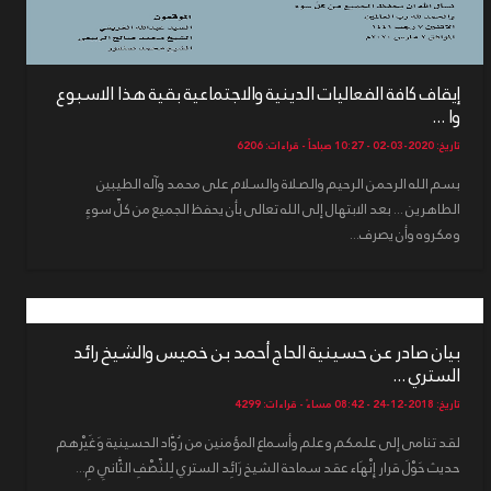
إيقاف كافة الفعاليات الدينية والاجتماعية بقية هذا الاسبوع
وا ...
تاريخ: 2020-03-02 - 10:27 صباحاً - قراءات: 6206
بسم الله الرحمن الرحيم والصلاة والسلام على محمد وآله الطيبين
الطاهرين ... بعد الابتهال إلى الله تعالى بأن يحفظ الجميع من كلِّ سوءٍ
ومكروه وأن يصرف...
بيان صادر عن حسينية الحاج أحمد بن خميس والشيخ رائد
الستري ...
تاريخ: 2018-12-24 - 08:42 مساءً - قراءات: 4299
لقد تنامى إلى علمكم وعلم وأسماع المؤمنين من رُوَّاد الحسينية وَغَيْرهم
حديث حَوْلَ قرار إِنْهَاء عقد سماحة الشيخ رَائِد الستري لِلنِّصْفِ الثَّانِي مِ...