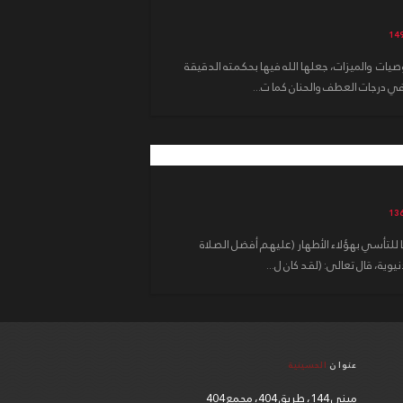
يات والميزات، جعلها الله فيها بحكمته الدقيقة
ي درجات العطف والحنان كما ت...
 للتأسي بهؤلاء الأطهار (عليهم أفضل الصلاة
وية، قال تعالى: (لقد كان ل...
عنوان
الحسينية
مبنى 144، طريق 404، مجمع 404