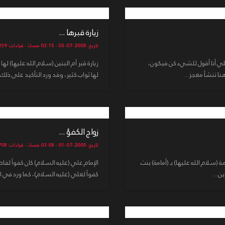
زيارة قبرها ...
تاريخ: 2005-07-03 - 03:15 مساءً - قراءات: 13239
مثلي أنا أقول للشيء كن فيكون،
زيارة قبر أم البنين (سلام الله عليها) له
لها ثواب كثير، وقد ورد التأكيد على ذلك 
زواج الكفؤ ...
تاريخ: 2005-07-01 - 03:08 مساءً - قراءات: 13708
(سلام الله عليها) بـ (أمامة) بنت
الإمام علي (عليه السلام) كان كفواً لفا
كفواً لعلي (عليه السلام)، كما ورد في الأحاديث: 