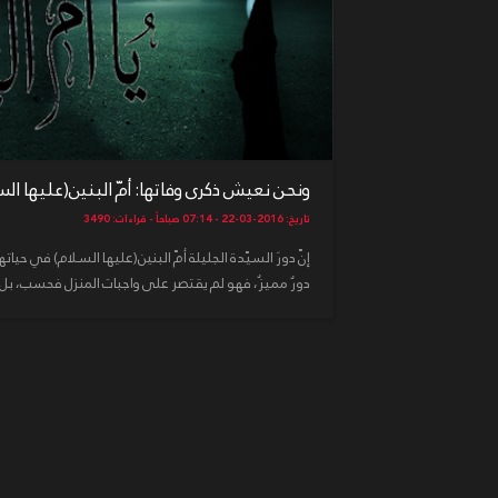
ونحن نعيش ذكرى وفاتها: أمّ البنين(عليها السلا
تاريخ: 2016-03-22 - 07:14 صباحاً - قراءات: 3490
إنّ دورَ السيّدة الجليلة أمّ البنين(عليها السلام) في حيات
دورٌ مميزٌ، فهو لم يقتصر على واجبات المنزل فحسب، بل 