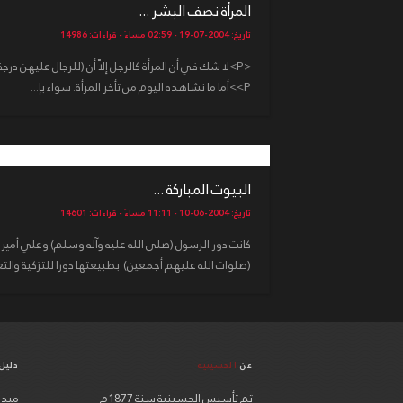
المرأة نصف البشر ...
تاريخ: 2004-07-19 - 02:59 مساءً - قراءات: 14986
<P>أما ما نشاهده اليوم من تأخر المرأة. سواء بإ...
البيوت المباركة ...
تاريخ: 2004-06-10 - 11:11 مساءً - قراءات: 14601
كانت دور الرسول (صلى الله عليه وآله وسلم) وعلي أمير ا
(صلوات الله عليهم أجمعين) بطبيعتها دورا للتزكية والتعل
عن
الحسينية
دليل
تم تأسيس الحسينية سنة 1877م
ميدل