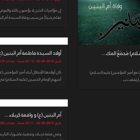
إن مؤامرات الذين لا يؤمنون بالله واليوم 
نعلم شيئاً عن سبب وفاة السيدة أم البني
أولاد السيدة فاطمة أم البنين (ع) 
م) مَجمَعُ المك ...
تاريخ: 2010-05-26 - 03:12 مساءً - قراءات: 14672
كان أولادها الأبطال أبناء أمير المؤمني
ها مع أمير المؤمنين(عليه السلام)
أخيهم الإمام الحسين (عليه السلام) في ك
ارتفعت ب...
أم البنين (ع) و واقعة كربلاء ...
تاريخ: 2010-05-26 - 03:11 مساءً - قراءات: 14760
وفي قصة كربلاء وقضية عاشوراء التاريخي