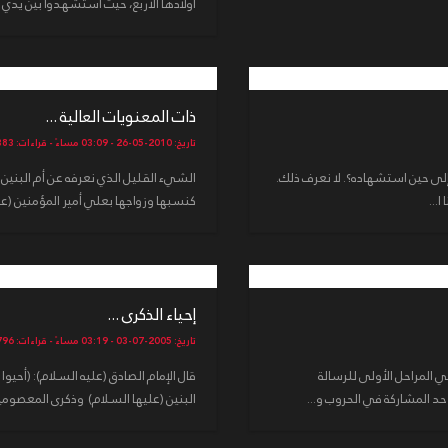
أولادها الأربع، حيث استشهدوا بين يدي أب
ذات المعنويات العالية ...
تاريخ: 2010-05-26 - 03:09 مساءً - قراءات: 13383
 إلى حين استشهاده؟. لا نعرف ذلك.
الشيء القليل الذي نعرفه عن أم البنين(
ا...
كنسبها وزواجها بعلي أمير المؤمنين (علي
إحياء الذكرى ...
تاريخ: 2005-07-03 - 03:19 مساءً - قراءات: 13796
ي المراحل الأولى للرسالة
د المشاركة في الحروب و...
البنين (عليها السلام) وذكرى المعصومين