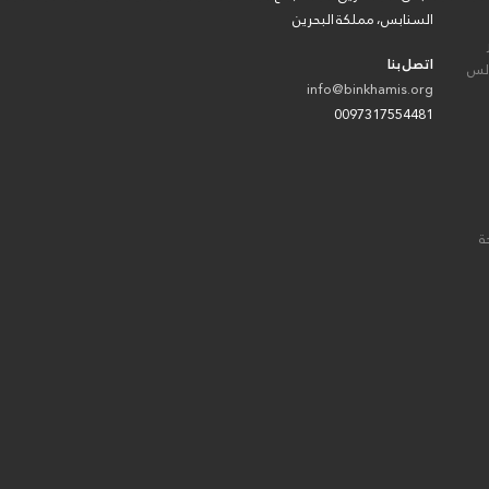
السنابس، مملكة البحرين
اتصل بنا
الس
info@binkhamis.org
0097317554481
ة