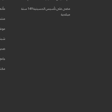
مضى على تأسيس الحسينية 149 سنة
مأتم 
ميلادية
منتد
موقع 
شبكة
صحيف
جامع
مكتبة