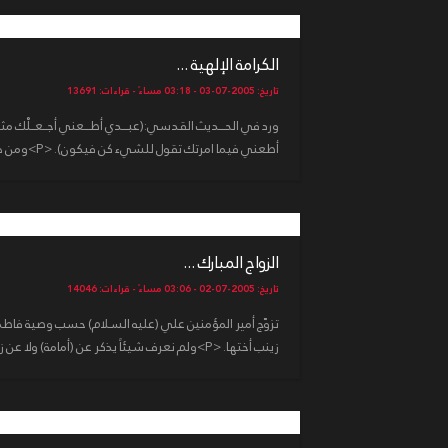
الكرامة الإلهية ...
تاريخ: 2005-07-03 - 03:18 مساءً - قراءات: 13691
ورد في الحـــديث القدسي:(عبـــدي أطـــعني أجــعــلْك 
أطعني فيما امرتك تقول للشيء كن فيكون). <P>ومن هنا تنشأ معجز...
الزواج المبارك ...
تاريخ: 2005-07-02 - 03:06 مساءً - قراءات: 14046
تزوّج أمير المؤمنين علي (عليه السلام) حسب وصية فاطمة 
زينب أختها. <P>ولم نعرف شيئاً يذكر عن (أمامة) ولا عن زين...