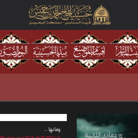
وفاتها ...
تاريخ: 2010-05-26 - 03:14 مساءً - قراءات: 13746