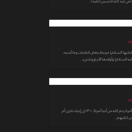
ي عبد الله الحسين (عليه ا...
عليها السلام) مرتبط ببعض الماديات وما أشبه،
ه السلام) وأولادها الأربع وشيء ...
قال الإمام الصادق (عليه السلام): (أحيوا أمرنا رحم الله من أحيا أمرنا). <P>إن إحياء ذكرى أم
 (عليهم ...