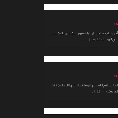
ا أجر وثواب عظيم فإن زيارة قبور المؤمنين والمؤمنات
في الروايات، فكيف بز...
طمة (سلام الله عليها) وفاطمة(عليها السلام) كانت
<P>قال ال...