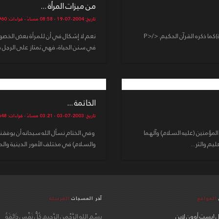
من ميزات المرأة ...
تاريخ: 2004-07-19 - 08:58 مساءً - قراءات: 14960
<P>لا شك في أن المرأة كالرجل إلاّ أن (للرجال عليهن درجة)كما ذكره القرآن الحكيم. </P>
نعم لا إشكال في أن للمرأة بعض الخصوص
في سنن الحياة، فهي تمتاز على الرجل ف
الخاتمة ...
تاريخ: 2003-07-03 - 03:21 مساءً - قراءات: 13648
لمؤمنين (عليه السلام) وآلهما
وفي الختام نسأل الله سبحانه أن يوفقنا
يم والتر...
والسلام) في مختلف الأمور الدينية والدني
المواقع
آخر المسجات
المرسلة
 إيست أوون لاين
بِسْمِ اللهِ الرَّحْمنِ الرَّحِيمِ كُلُّ نَفْسٍ ذَائِقَةُ