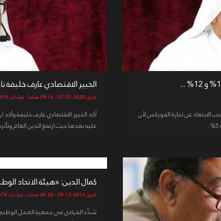
الخبير الاقتصادي عارف خليفة ناص
تاريخ: 2020-07-07 - 09:16 صباحاً - قراءات: 3918
فة: نسبة الادخار يجب أن تكون بين 10% و 12% يجب الابتعاد عن تجارة الفوركس لأن
أكد الخبير الاقتصادي عارف خليفة وأكد ا
عليه بعدها حيث ارتفع الدين العام وتأثرت
كمال الدين: «هيئة الاتحاد الو
تاريخ: 2016-12-30 - 08:22 مساءً - قراءات: 6674
شدَّد القيادي في جمعية العمل الوطني 