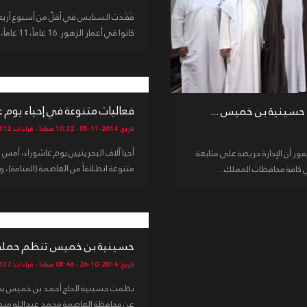
فَقَدت السنابس في أقلّ من أسبوع أربع
كانوا في أعمار الزهور: 16 عاماً، 11 عاماً، 29 عاماً و29 عاماً. وُضِعَ...
فعاليات متنوعة في إحياء يوم عاش
حسينية بن خميس ...
تاريخ: 2014-11-05 - 10:32 صباحاً - قراءات: 3812
 أن الإدارة حريصة على متابعة
متنوعة انطلاقاً من العاصمة (المنامة)، 
 كافة محافظات المملك...
حسينية بن خميس تنظم حملة تن
تاريخ: 2014-10-26 - 08:46 صباحاً - قراءات: 3537
نظمت حسينية الحاج أحمد بن خميس بقرية
عن محافظة العاصمة محمد عبدالله منصور يوم أمس 