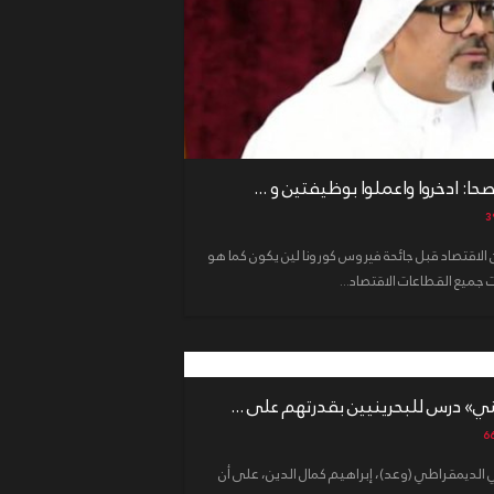
حا: ادخروا واعملوا بوظيفتين و ...
ن الاقتصاد قبل جائحة فيروس كورونا لين يكون كما هو
 جميع القطاعات الاقتصاد...
طني» درس للبحرينيين بقدرتهم على ...
الديمقراطي (وعد)، إبراهيم كمال الدين، على أن