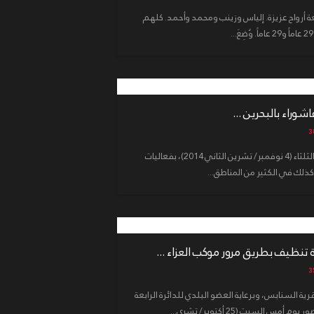
ة أرواح عزيزة. إلياس وزينب ومحمد وأحمد. كلهم
وراء بالبحرين ...
أحيا آلاف البحرينيين يوم عاشوراء، أمس الثلثاء (4 نوفمبر/ تشرين الثاني 2014)، بفعاليات
وكذلك في الكثير من المناطق...
ظيف بطريق مرور موكب العزاء ...
 السنابس، وبرعاية العضو البلدي للدائرة الرابعة
السبت (25 أكتوبر/ تشري...