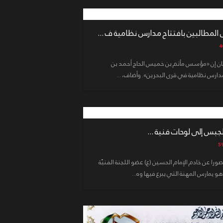
لمطالبين بافتتاح مدارس نظامية ف ...
ان إن «مؤسس مأتم بن خميس الحاج أحمد بن
دارس نظامية في قرى البحرين». وأضاف، ...
بس إلى لوحات فنية ...
ا عن خادم الإمام الحسين (ع) عضو اللجنة الفنيّة
مارس المهنة التي يبرع فيها وه...