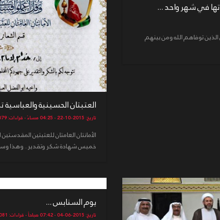
ا في شهر واحد ...
الذين توفاهم الله ومن بينهم
العتبتان الحسينية والعباسية ت
تاريخ: 2015-10-22 - 04:25 مساءً - قراءات: 10079
الأمانتان العامتان للعتبتين المقدستين 
خميس شهادة شكر وتقدير.. وهذا وسام 
يوم السنابس ...
تاريخ: 2015-06-04 - 07:42 صباحاً - قراءات: 4081