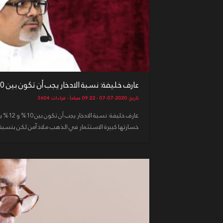
عارف خليفة: نسبة الادخار يجب أن تكون بين 10% و 12% ...
تاريخ: 2020-07-07 - 09:22 صباحاً - قراءات: 3604
عارف خلي
خسارتها كبيرة الاستثمار في الذهب ملاذ آمن لكن بنسبة 5%...