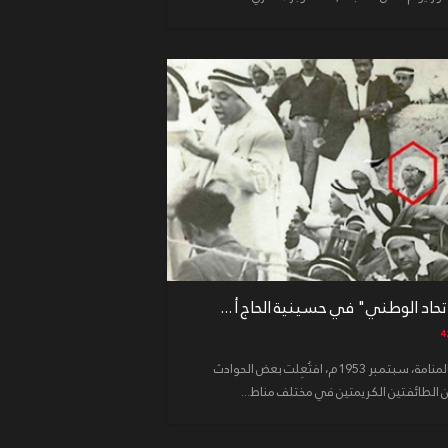
أثناء إحياء موسم عاشوراء في العاصمة المنامة، سبتمبر 1953م، افتُعِلت بعض الحوادث
 الطائفتين الكريمتين في مختلف مناط...