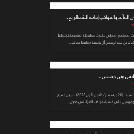
مآتم والمواكب إقامة الشعائر بع ...
المجتمع المحلي عقدت محافظة العاصمة اجتماعاً
ام بن عبدالرحمن آل خليفة محافظ محاف...
ابس وبن خميس ...
أخلت السلطات الأمنية مساء يوم أمس السبت (28 ديسمبر/ كانون الأول 2013) سبيل جميع
وفين على خلفية مواكب العزاء في ذكرى...