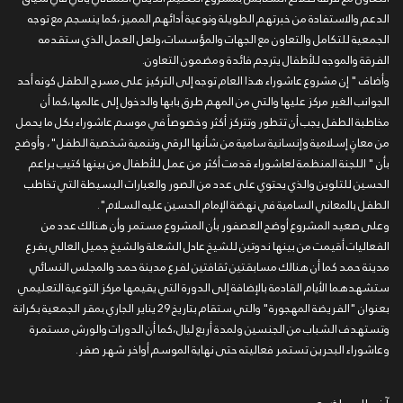
الدعم والاستفادة من خبرتهم الطويلة ونوعية أدائهم المميز،كما ينسجم مع توجه
الجمعية للتكامل والتعاون مع الجهات والمؤسسات،ولعل العمل الذي ستقدمه
الفرقة والموجه للأطفال يترجم فائدة ومضمون التعاون.
وأضاف " إن مشروع عاشوراء هذا العام توجه إلى التركيز على مسرح الطفل كونه أحد
الجوانب الغير مركز عليها والتي من المهم طرق بابها والدخول إلى عالمها،كما أن
مخاطبة الطفل يجب أن تتطور وتتركز أكثر وخصوصاً في موسم عاشوراء بكل ما يحمل
من معانٍ إسلامية وإنسانية سامية من شأنها الرقي وتنمية شخصية الطفل"، وأوضح
بأن " اللجنة المنظمة لعاشوراء قدمت أكثر من عمل للأطفال من بينها كتيب براعم
الحسين للتلوين والذي يحتوي على عدد من الصور والعبارات البسيطة التي تخاطب
الطفل بالمعاني السامية في نهضة الإمام الحسين عليه السلام".
وعلى صعيد المشروع أوضح العصفور بأن المشروع مستمر وأن هنالك عدد من
الفعاليات أقيمت من بينها ندوتين للشيخ عادل الشعلة والشيخ جميل العالي بفرع
مدينة حمد كما أن هنالك مسابقتين ثقافتين لفرع مدينة حمد والمجلس النسائي
ستشهدهما الأيام القادمة بالإضافة إلى الدورة التي يقيمها مركز التوعية التعليمي
بعنوان "الفريضة المهجورة" والتي ستقام بتاريخ 29 يناير الجاري بمقر الجمعية بكرانة
وتستهدف الشباب من الجنسين ولمدة أربع ليال،كما أن الدورات والورش مستمرة
وعاشوراء البحرين تستمر فعاليته حتى نهاية الموسم أواخر شهر صفر.