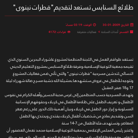
طلائع السنابس تستعد لتقديم"قطرات نينوى"
التاريخ: 2009-01-30
الوقت: 03:19 مساءً
القسم:
أحداث الساحة
فعاليات متفرقة
قراءات: 4172
تستعد طواقم العمل في اللجنة المنظمة لمشروع عاشوراء البحرين السنوي الذي
تقيمه جمعية التوعية الإسلامية،وفرقة طلائع السنابس بمشروع التعليم الديني
النسائي لتدشين مسرحية "قطرات نينوى" والتي تأتي ضمن فعاليات المشروع
وتتوجه للأطفال في عروض ستشهدها بمشيئة الله خشبة مسرح صالة شهرزاد ليلة
17 و18 صفر المقبل.
وتهدف المسرحية حسب المنظمين إلى غرس محبة الحسين وآهله الكرام في نفوس
الأطفال،و تعريف الطفل على ظلامة الأطفال في كربلاء وحقوقهم الإنسانية
المسلوبة،و إبراز دور الطفل في كربلاء وبيان أهمية ذلك الدور على رغم صغر
السن،وتقديم نماذج من شخصيات أطفال كربلاء يقتدي ويحتذي بها الطفل
المعاصر،وتستهدف فئة الأطفال من 7-14 سنة.
واعتبر رئيس المجلس الإعلامي بجمعية التوعية الإسلامية محمد نعمان العصفور أن
التعاون مع فرقة طلائع السنابس بمشروع التعليم الديني النسائي ياتي في سياق