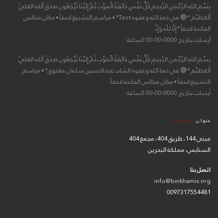
بِسْمِ اللهِ الرَّحْمنِ الرَّحِيمِ كُلُّ نَفْسٍ ذَائِقَةُ الْمَوْتِ ثُمَّ إِلَيْنَا تُرْجَعُونَ صدَقَ آلله العليٌ
آلعظيْم *🔴 في ذمة الله وعفوه Test* ▪ مراسم التشييع لاحقاً ▪ مكان مجالس
الفاتحة لاحقاً *إِنَّا لِلّهِ وَإِنَّـ
أرسلت بتاريخ: 0000-00-00 الساعة :
بِسْمِ اللهِ الرَّحْمنِ الرَّحِيمِ كُلُّ نَفْسٍ ذَائِقَةُ الْمَوْتِ ثُمَّ إِلَيْنَا تُرْجَعُونَ صدَقَ آلله العليٌ
آلعظيْم *🔴 في ذمة الله وعفوه الشاب عبدالحسين سلمان معتوق* ▪ مراسم
التشييع لاحقاً ▪ مكان مجالس الفاتحة لاحقاً
أرسلت بتاريخ: 0000-00-00 الساعة :
عنوان
الحسينية
مبنى 144، طريق 404، مجمع 404
السنابس، مملكة البحرين
اتصل بنا
info@binkhamis.org
0097317554481