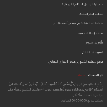
حسينية الرسول الاعظم الكربلائية
جمعية الذكر الحكيم
سماحة العلامة الشيخ عيسى أحمد قاسم
شبكة لإبداع الثقافية
مأتم بن سلوم
المتوسم للإعلام
موقع سماحة الشيخ إبراهيم الأنصاري البحراني
آخر المسجات
المرسلة
بِسْمِ اللهِ الرَّحْمنِ الرَّحِيمِ كُلُّ نَفْسٍ ذَائِقَةُ الْمَوْتِ ثُمَّ إِلَيْنَا تُرْجَعُونَ صدَقَ آلله العليٌ
آلعظيْم *🔴 في ذمة الله وعفوه ثُريا جعفر الموت * ▪ مراسم التشييع لاحقاً ▪ مكان
مجالس الفاتحة لاحقاً *إِنَّا لِ
أرسلت بتاريخ: 0000-00-00 الساعة :