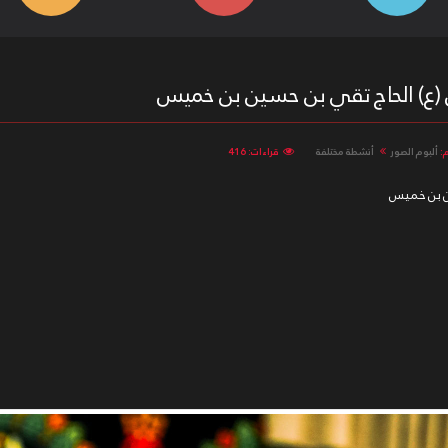
ن (ع) الحاج تقي بن حسين بن خميس
:
ألبوم الصور
أنشطة مختلفة
قراءات: 416
ين بن خميس