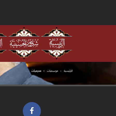
الرئيسية
موسميات
محرميات