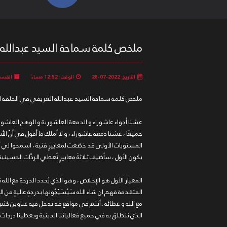
ملخص كلمة سماحة السيد عبدالله الغريفي - الحلقة 15 من 
التاريخ: 2022-07-28
الوقت: 12:52 مساءً
القسم
ملخص كلمة سماحة السيد عبدالله الغريفي في الحلقة اا
عشنا أجواء عاشوراء و الدمعة العاشورية و الوهج العاشورا
جميعًا ، عشنا دمعة عاشوراء ، و لا أملك ما أقول في أنّ الأ
المستويات الأولى قد خضعت لمعاييرٍ فنية ، اسمحوا لي أن أذ
يكون الأول ، سأضيف ثلاثةَ معاييرٍ تُعطي الردّات الحسينية
المعيار الأول هو الإخلاص ، وهو الذي يُحدد الدرجة مع الله ت
المتقدمة فهم ان شاء الله سَيُسَيّجُونها بدرجةٍ عاليةٍ من ا
مع الله و عطائه . أنتم في مواقع قد تدخل فيه عناوين كثير
الذي ننطلق به في جميع فعالياتنا الدينية ويعطينا درجات 