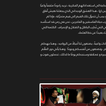
جة الى استعداداتهم الفكرية ، نريد رادودًا مثقفاً واعيًا
سين (ع) ، هذا العشق الوجداني الذي يجعلنا نعيش آفاق
 يجب أن تتحوّل تلك القيم الى قيم متحرّكة ، فإذا لم
حارب حياة الفاسقين و الفاجرين ، نحن في زمن قد استأسد
لتي تُحارب الباطل و الضلال و الإنحراف . الكلمة التي
 بعيدًا عن خط العلماء .
ءات واعيةٌ ، يصنعون لنا أجيالًا من الرواديد ، وهنا جهدكم
 ، وتصنعون من أنفسكم وجودًا . وهنا يأتي دور المآتم
د كبيرة و عملاقة وسنجدكم يومًا ما كذلك ، تحملون صوت و