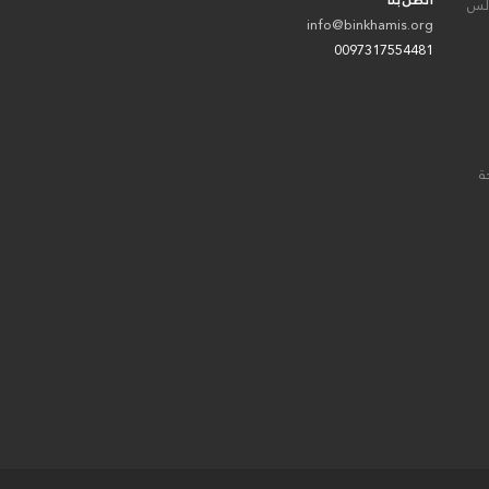
اتصل بنا
الس
info@binkhamis.org
0097317554481
ة