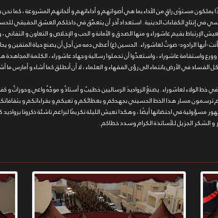
ا يملكون مستوًى راقٍ من الأداء بما هي أصواتهم و أداءاتهم و ألحانهم المشروعة ، كما نحن بحا
 أساسي في إنتاج الكفاءات الدينية . استعداد آخر أن يتعمّق في داخلكم العشق الحقيقي للح
عيش الإرتباط بقيم عاشوراء و منها الصدق و الأمانة و الحب و الإخلاص و التعاون و التفاني ، و
نت -أيها الرادود- صوتٌ لعاشوراء . الحسين (ع) أعطى دمه من أجل أن يصنع حياة المتقين و ي
ورع واستقامة عاشوراء ، واستعدّوا أن تحملوا رسالية وجهاد عاشوراء ، الكلمة المجاهدة هي ا
الفساد في الأرض بانتماء الى رؤى الفقهاء و العلماء ، لا أن أنطلق كما أشاء و أمارس ما أشاء
في خط الولاء لعاشوراء . يصنعُ الرواديدَ الرساليين خطيبٌ و أستاذٌ و موجّهٌ واعي وحوزاتٌ و كفا
 أنتم ترسمون مسار هذا الخط الحسيني بجهدكم و بعطائكم و تعبكم و بقراءاتكم و بثقافاتكم
جمهور مسؤولية في احتضانها أيضًا ، وهكذا نعيش الليلة تكريمًا لبراعم ناشئة ذكرونا بروادي
ر و الشكر الجزيل للأساتذة الكرام وسدد خطاكم .