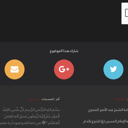
شارك هذا الموضوع
المواقع
آخر المسجات
المرسلة
ة الشيخ عبد الأمير الجمري
بِسْمِ اللهِ الرَّحْمنِ الرَّحِيمِ كُلُّ نَفْسٍ ذَائِقَةُ
الْمَوْتِ ثُمَّ إِلَيْنَا تُرْجَعُونَ صدَقَ آلله العليٌ
الإمام الحسين (ع) للتبرع بالدم
آلعظيْم *🔴 في ذمة الله وعفوه ثُريا جعفر