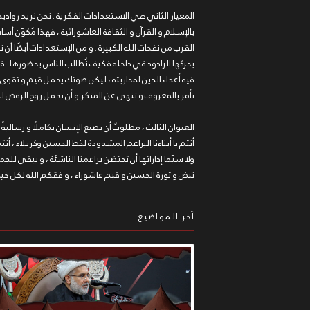
المعيار الثاني هي الاستعدادات الفكرية . نحن نريد رواديدً
بالإسلام و القرآن و الثقافة العاشورائية ، فهذا مُكوّن
القرب من نفحات الله الكبيرة . و من الإستعدادات أيضُا أن ن
يحركها الرادود في داخله فكيف نُطالب الناس بحضورها . فأ
فيه أعداء الدين لمحاربته ، ليكن صوتك يحمل قيم و تقوى و
تأمر بالمعروف و تنهى عن المنكر و أن تحمل روح الرفض لكل 
العنوان الثالث ، مطلوبٌ أن يصنع الإنسان تكاملًا و رساليةً 
أنتم يا أبناءنا البراعم المشدودة لخط الحسين وكربلاء ،
ولا سيّما إداراتها أن تحتضن براعمنا الناشئة ، و يبقى لل
نبض و ثورة الحسين و قيم عاشوراء ، و فقكم الله لكل خي
آخر المواضيع