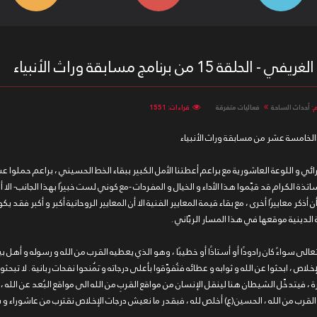
برنامج مسابقة وراث الأنبياء
:
أحداث الساحة
فعاليات متفرقة
قراءات: 1551
لخامسة عشر من مسابقة وراث الأنبياء
ئي و اللوعة العاشورية مع براعم أعطتنا الأمل الكبير ببقاء الخط الحسيني ، براعم حملوا ع
ساتذة الكرام قد قيّموا هذا الأداء و الخيال و المفردات -مع كوني لست خبيرًا بهذا الجانب- الا 
كر معاييرًا أخرى ، مع بقاء قيمة المعايير الفنية الا أن المعايير الروحانية أكبر و أكبر فقد
 الدينية موقعها في هذا المسار الربّاني .
عالى سواءً كان رادودًا أو أستاذًا أو خطيبًا ، وهو الذي يعطيه القرب من الله و رسوله و أهل بي
لإخلاص ، ابحثوا عن الله و ثوابه و عطائه فتُفوّقوا بأعلى درجاته و تُمنحوا نفحات ربانية . لا تب
ة ، فيتدخّل الشيطان هنا لينقل الإنسان من مواقع القربِ من الله الى مواقع البُعد عن الله 
القرب من الله ، الحسين(ع) أخلص لله ، فبقدر ما نعيش درجات الإخلاص نقترب من عاشوراء و 