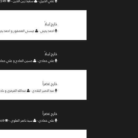
علي الديري -
سعيد زين الدين -
2249 -
خارج ليلاً
احمد يحيى -
عيسى العصفور و احمد يحي
خارج ليلاً
علي حمادي -
حسين المادح و علي حماد
خارج عصراً
عبد الامير البلادي -
عبدالله القرمزي و نادر
خارج عصراً
علي حمادي -
سيد ناصر العلوي -
2168 -