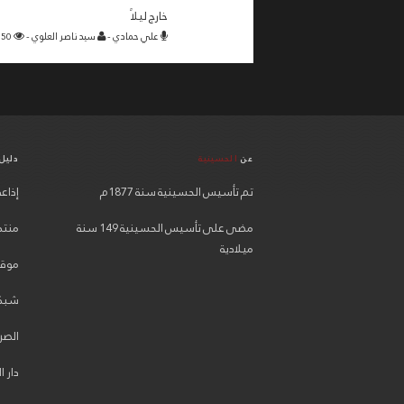
خارج ليلاً
علي حمادي -
سيد ناصر العلوي -
2150 -
عن
الحسينية
دليل
تم تأسيس الحسينية سنة 1877م
إذاعة
مضى على تأسيس الحسينية 149 سنة
منتدي
ميلادية
موقع
شبكة
الصر
دار ا