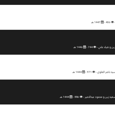
406 -
1447 هـ
ين و ضياء علي -
744 -
1446 هـ
د ناصر العلوي -
971 -
1444 هـ
د زين و محمود عبدالامير -
886 -
1444 هـ