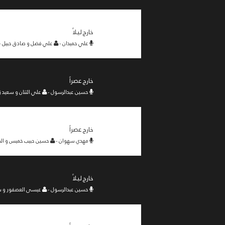
خارج ليلاً
علي حميدان -
علي فضل و صادق حبيل -
خارج عصراً
حسين عبدالرسول -
علي التتان و سعيد ز
خارج عصراً
مهدي سهوان -
حسين حبيب خميس و السي
خارج ليلاً
حسين عبدالرسول -
عيسى العصفور و سعي