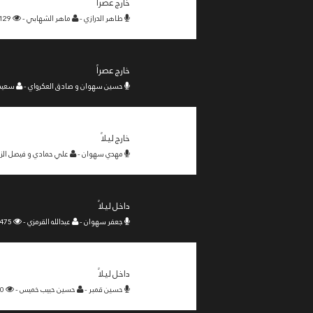
خارج عصراً
طاهر الدرازي -
ماهر الشهابي -
1129 -
خارج عصراً
حسين سهوان و صادق العكرواي -
سعيد 
خارج ليلاً
مهدي سهوان -
علي حمادي و فيصل الز
داخل ليلاً
جعفر سهوان -
عبدالله القرمزي -
1475 -
داخل ليلاً
حسين قمبر -
حسين حبيب خميس -
1380 -