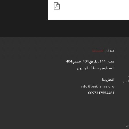
عنوان
الحسينية
مبنى 144، طريق 404، مجمع 404
السنابس، مملكة البحرين
اتصل بنا
الس
info@binkhamis.org
0097317554481
ة