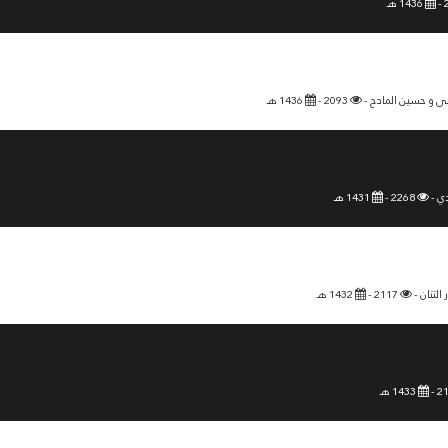
1436 هـ
ى و حسين المادح -
2093 -
1436 هـ
ي -
2268 -
1431 هـ
 التتان -
2117 -
1432 هـ
1433 هـ