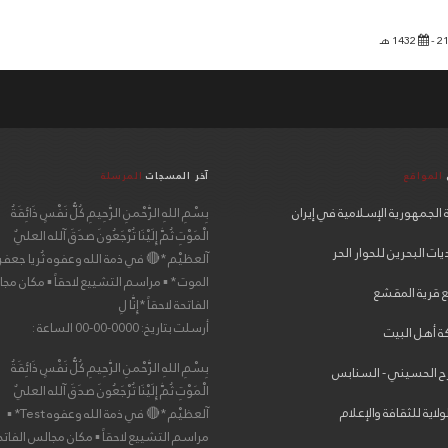
1432 هـ
المواقع
آخر المسجات
المرسلة
 الجمهورية الإسلامية في إيران
بِسْمِ اللهِ الرَّحْمنِ الرَّحِيمِ كُلُّ نَفْسٍ ذَائِقَةُ
الْمَوْتِ ثُمَّ إِلَيْنَا تُرْجَعُونَ صدَقَ آلله العليٌ
ات البحرين للحوار الحر
آلعظيْم *🔴 في ذمة الله وعفوه ثُريا جعفر
الموت * ▪ مراسم التشييع لاحقاً ▪ مكان مج
 قرية المقشع
الفاتحة لاحقاً *إِنَّا لِ
أرسلت بتاريخ: 0000-00-00 الساعة :
 أهل البيت
بِسْمِ اللهِ الرَّحْمنِ الرَّحِيمِ كُلُّ نَفْسٍ ذَائِقَةُ
ح الحسيني - السنابس
الْمَوْتِ ثُمَّ إِلَيْنَا تُرْجَعُونَ صدَقَ آلله العليٌ
لولاية للثقافة والإعلام
آلعظيْم *🔴 في ذمة الله وعفوه Test* ▪
مراسم التشييع لاحقاً ▪ مكان مجالس الفاتح