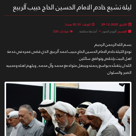
ليلة تشيع خادم الامام الحسين الحاج حبيب آلربيع
التاريخ: 2025-12-29
الوقت: 05:33 مساءً
القسم:
ألبوم الصور
أنشطة مختلفة
قراءات: 320
بسم الله الرحمن الرحيم
نودع الليلة خادم الامام الحسين الحاج حبيب احمد آلربيع, الذي قضى عمره في خدمة
اهل البيت بإخلاص وتواضع, سائلين
الله ان يتغمّده بواسع رحمته ويجعل مثواه مع محمد وآل محمد, ويلهم اهله ومحبيه
الصبر والسلوان.